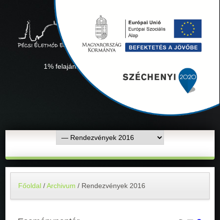
1% felajánlás "Együtt minden sikerül" Adószámunk:
18311927-1-02
Főoldal
/
Archivum
/
Rendezvények 2016