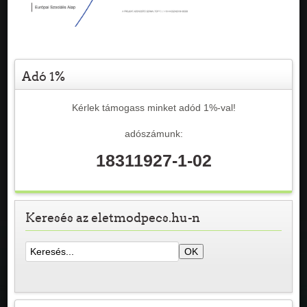
Adó 1%
Kérlek támogass minket adód 1%-val!
adószámunk:
18311927-1-02
Keresés az eletmodpecs.hu-n