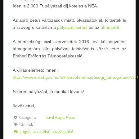
Idén is 2.000 Ft pályázati díj köteles a NEA.
Az apró betűs változások miatt, olvassátok el, töltsétek le
a szövegre kattintva a
pályázati kiírást
és az
útmutatót.
A nemzetiségi civil szervezetek 2016. évi költségvetési
támogatására kiírt pályázati felhívást is közzé tette az
Emberi Erőforrás Támogatáskezelő.
A kiírás elérhető innen:
http://www.emet.gov.hu/felhivasok/nemzetisegi_tamogatasok17/
Sikeres pályázást, jó munkát kívunk!
üdvözlettel,
Kategória:
Civil Kapu Pécs
Címkék:
Legyél te az első hozzászóló!