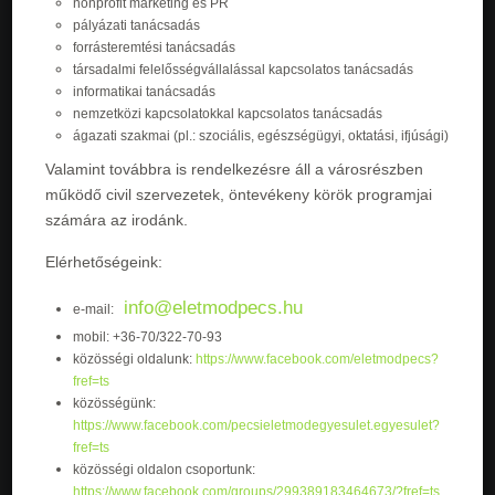
nonprofit marketing és PR
pályázati tanácsadás
forrásteremtési tanácsadás
társadalmi felelősségvállalással kapcsolatos tanácsadás
informatikai tanácsadás
nemzetközi kapcsolatokkal kapcsolatos tanácsadás
ágazati szakmai (pl.: szociális, egészségügyi, oktatási, ifjúsági)
Valamint továbbra is rendelkezésre áll a városrészben
működő civil szervezetek, öntevékeny körök programjai
számára az irodánk.
Elérhetőségeink:
info@eletmodpecs.hu
e-mail:
mobil: +36-70/322-70-93
közösségi oldalunk:
https://www.facebook.com/eletmodpecs?
fref=ts
közösségünk:
https://www.facebook.com/pecsieletmodegyesulet.egyesulet?
fref=ts
közösségi oldalon csoportunk:
https://www.facebook.com/groups/299389183464673/?fref=ts