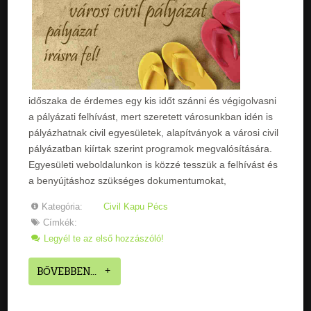
időszaka de érdemes egy kis időt szánni és végigolvasni
a pályázati felhívást, mert szeretett városunkban idén is
pályázhatnak civil egyesületek, alapítványok a városi civil
pályázatban kiírtak szerint programok megvalósítására.
Egyesületi weboldalunkon is közzé tesszük a felhívást és
a benyújtáshoz szükséges dokumentumokat,
Kategória:
Civil Kapu Pécs
Címkék:
Legyél te az első hozzászóló!
BŐVEBBEN...