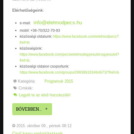
Elérhetőségeink:
info@eletmodpecs.hu
e-mail:
mobil: +36-70/322-70-93
közösségi oldalunk:
https://www.facebook.com/eletmodpecs?
fref=ts
közösségünk:
https://www.facebook.com/pecsieletmodegyesulet.egyesulet?
fref=ts
közösségi oldalon csoportunk:
https://www.facebook.com/groups/299389183464673/?fref=ts
Kategória:
Programok 2015
Címkék:
Legyél te az első hozzászóló!
BŐVEBBEN...
2015. október 09., péntek 08:12
Civil kapu szolgáltatások