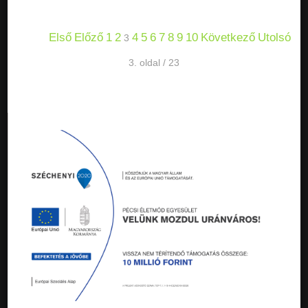
Első
Előző
1
2
4
5
6
7
8
9
10
Következő
Utolsó
3
3. oldal / 23