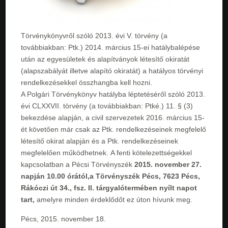
Törvénykönyvről szóló 2013. évi V. törvény (a
továbbiakban: Ptk.) 2014. március 15-ei hatálybalépése
után az egyesületek és alapítványok létesítő okiratát
(alapszabályát illetve alapító okiratát) a hatályos törvényi
rendelkezésekkel összhangba kell hozni.
A Polgári Törvénykönyv hatályba léptetéséről szóló 2013.
évi CLXXVII. törvény (a továbbiakban: Ptké.) 11. § (3)
bekezdése alapján, a civil szervezetek 2016. március 15-
ét követően már csak az Ptk. rendelkezéseinek megfelelő
létesítő okirat alapján és a Ptk. rendelkezéseinek
megfelelően működhetnek. A fenti kötelezettségekkel
kapcsolatban a Pécsi Törvényszék
2015. november 27.
napján 10.00 órától,a Törvényszék Pécs, 7623 Pécs,
Rákóczi út 34., fsz. II. tárgyalótermében nyílt napot
tart,
amelyre minden érdeklődőt ez úton hívunk meg.
Pécs, 2015. november 18.