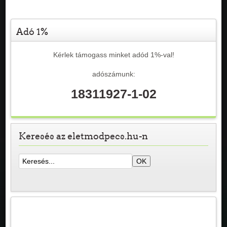
Adó 1%
Kérlek támogass minket adód 1%-val!
adószámunk:
18311927-1-02
Keresés az eletmodpecs.hu-n