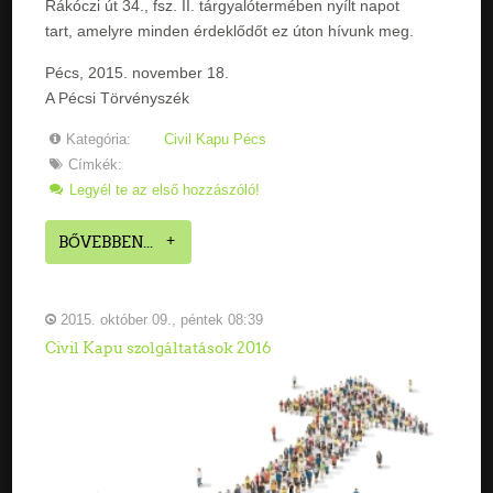
Rákóczi út 34., fsz. II. tárgyalótermében nyílt napot
tart, amelyre minden érdeklődőt ez úton hívunk meg.
Pécs, 2015. november 18.
A Pécsi Törvényszék
Kategória:
Civil Kapu Pécs
Címkék:
Legyél te az első hozzászóló!
BŐVEBBEN...
2015. október 09., péntek 08:39
Civil Kapu szolgáltatások 2016