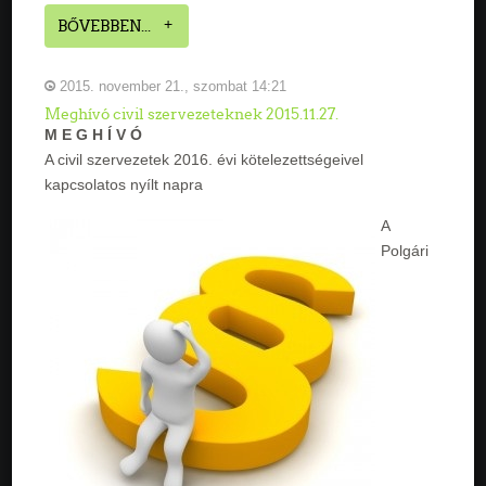
BŐVEBBEN...
2015. november 21., szombat 14:21
Meghívó civil szervezeteknek 2015.11.27.
M E G H Í V Ó
A civil szervezetek 2016. évi kötelezettségeivel
kapcsolatos nyílt napra
A
Polgári