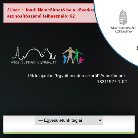
JUser: :_load: Nem tölthető be a következő
azonosítószámú felhasználó: 62
1% felajánlás "Együtt minden sikerül" Adószámunk:
18311927-1-02