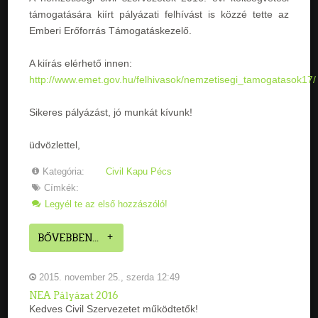
támogatására kiírt pályázati felhívást is közzé tette az
Emberi Erőforrás Támogatáskezelő.
A kiírás elérhető innen:
http://www.emet.gov.hu/felhivasok/nemzetisegi_tamogatasok17/
Sikeres pályázást, jó munkát kívunk!
üdvözlettel,
Kategória:
Civil Kapu Pécs
Címkék:
Legyél te az első hozzászóló!
BŐVEBBEN...
2015. november 25., szerda 12:49
NEA Pályázat 2016
Kedves Civil Szervezetet működtetők!