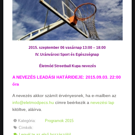
2015. szeptember 06 vasárnap 13:00 – 18:00
IV. Uránvárosi Sport és Egészségnap
Életmód Streetball Kupa nevezés
A NEVEZÉS LEADÁSI HATÁRIDEJE: 2015.09.03. 22:00
óra
A nevezés akkor számít érvényesnek, ha e-mailben az
info@eletmodpecs.hu
címre beérkezik a
nevezési lap
kitöltve, aláírva.
Kategória:
Programok 2015
Címkék:
Legyél te az első hozzászóló!