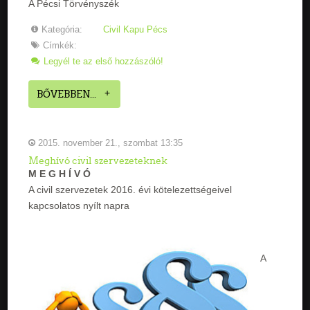
A Pécsi Törvényszék
Kategória:
Civil Kapu Pécs
Címkék:
Legyél te az első hozzászóló!
BŐVEBBEN...
2015. november 21., szombat 13:35
Meghívó civil szervezeteknek
M E G H Í V Ó
A civil szervezetek 2016. évi kötelezettségeivel
kapcsolatos nyílt napra
A