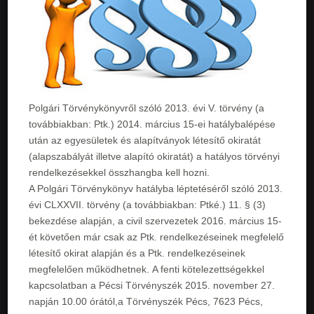
Polgári Törvénykönyvről szóló 2013. évi V. törvény (a
továbbiakban: Ptk.) 2014. március 15-ei hatálybalépése
után az egyesületek és alapítványok létesítő okiratát
(alapszabályát illetve alapító okiratát) a hatályos törvényi
rendelkezésekkel összhangba kell hozni.
A Polgári Törvénykönyv hatályba léptetéséről szóló 2013.
évi CLXXVII. törvény (a továbbiakban: Ptké.) 11. § (3)
bekezdése alapján, a civil szervezetek 2016. március 15-
ét követően már csak az Ptk. rendelkezéseinek megfelelő
létesítő okirat alapján és a Ptk. rendelkezéseinek
megfelelően működhetnek. A fenti kötelezettségekkel
kapcsolatban a Pécsi Törvényszék 2015. november 27.
napján 10.00 órától,a Törvényszék Pécs, 7623 Pécs,