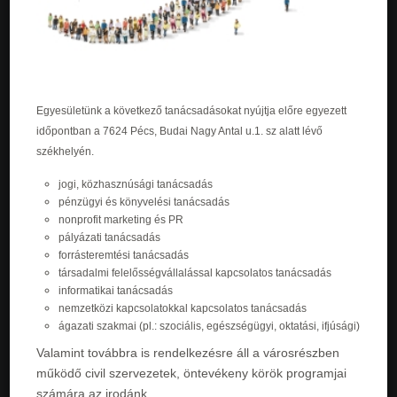
Egyesületünk a következő tanácsadásokat nyújtja előre egyezett
időpontban a 7624 Pécs, Budai Nagy Antal u.1. sz alatt lévő
székhelyén.
jogi, közhasznúsági tanácsadás
pénzügyi és könyvelési tanácsadás
nonprofit marketing és PR
pályázati tanácsadás
forrásteremtési tanácsadás
társadalmi felelősségvállalással kapcsolatos tanácsadás
informatikai tanácsadás
nemzetközi kapcsolatokkal kapcsolatos tanácsadás
ágazati szakmai (pl.: szociális, egészségügyi, oktatási, ifjúsági)
Valamint továbbra is rendelkezésre áll a városrészben
működő civil szervezetek, öntevékeny körök programjai
számára az irodánk.