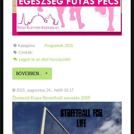
Kategória:
Programok 2015
Címkék:
Legyél te az első hozzászóló!
BŐVEBBEN...
2015. augusztus 24., hétfő 16:17
Életmód Kupa Streetball nevezés 2015