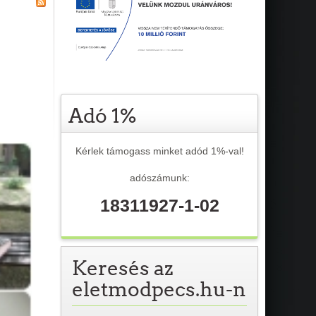
Adó 1%
Kérlek támogass minket adód 1%-val!
adószámunk:
18311927-1-02
Keresés az
eletmodpecs.hu-n