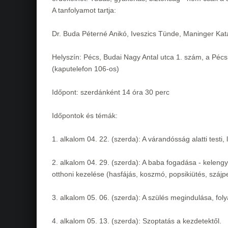
A tanfolyamot tartja:
Dr. Buda Péterné Anikó, Iveszics Tünde, Maninger Kata
Helyszín: Pécs, Budai Nagy Antal utca 1. szám, a Pécs
(kaputelefon 106-os)
Időpont: szerdánként 14 óra 30 perc
Időpontok és témák:
1. alkalom 04. 22. (szerda): A várandósság alatti testi, 
2. alkalom 04. 29. (szerda): A baba fogadása - keleng
otthoni kezelése (hasfájás, koszmó, popsikiütés, szájpe
3. alkalom 05. 06. (szerda): A szülés megindulása, fo
4. alkalom 05. 13. (szerda): Szoptatás a kezdetektől.