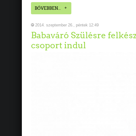
BŐVEBBEN...
2014. szeptember 26., péntek 12:49
Babaváró Szülésre felkés
csoport indul