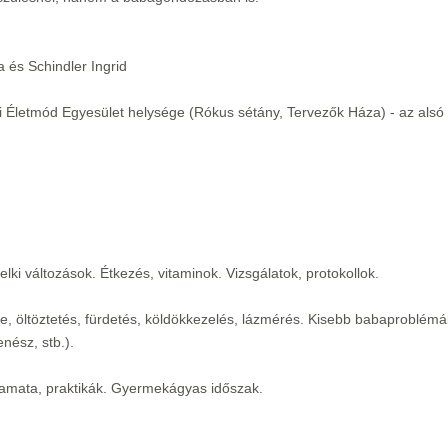
 és Schindler Ingrid
i Életmód Egyesület helysége (Rókus sétány, Tervezők Háza) - az alsó 
lelki változások. Étkezés, vitaminok. Vizsgálatok, protokollok.
ye, öltöztetés, fürdetés, köldökkezelés, lázmérés. Kisebb babaproblémá
nész, stb.).
lyamata, praktikák. Gyermekágyas időszak.