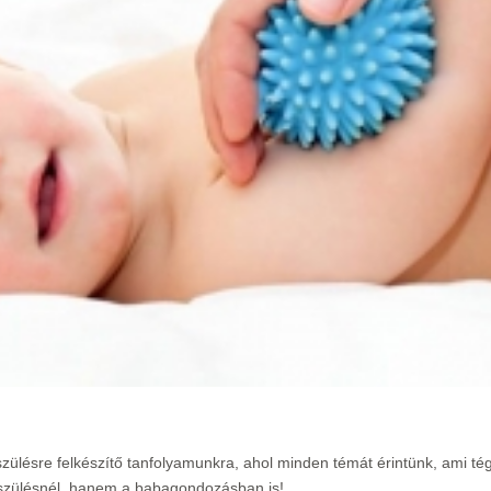
zülésre felkészítő tanfolyamunkra, ahol minden témát érintünk, ami tég
 szülésnél, hanem a babagondozásban is!