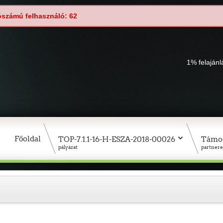
ószámú felhasználó: 62
1% felaján
Főoldal
TOP-7.1.1-16-H-ESZA-2018-00026
Támo
pályázat
partnere