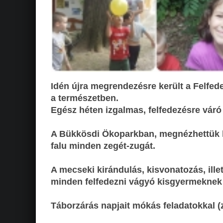
Idén újra megrendezésre került a Felfe
a természetben.
Egész héten izgalmas, felfedezésre váró 
A Bükkösdi Ökoparkban, megnézhettük 
falu minden zegét-zugát.
A mecseki kirándulás, kisvonatozás, ill
minden felfedezni vágyó kisgyermeknek
Táborzárás napjait mókás feladatokkal (