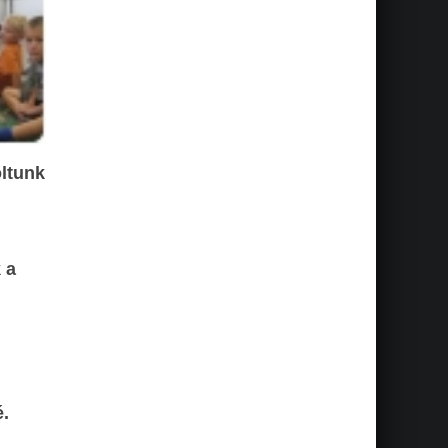
ltunk
 a
é.