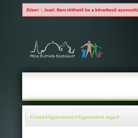
JUser: :_load: Nem tölthető be a következő azonosít
Főoldal
/
Egyesületünk
/
Egyesületünk tagjai
/