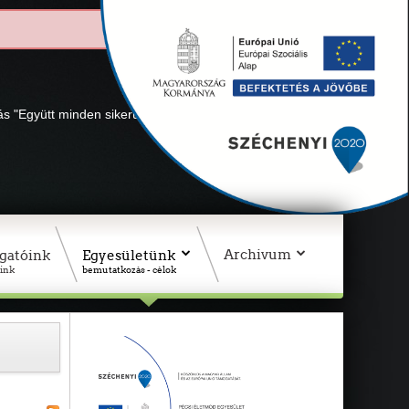
lás "Együtt minden sikerül" Adószámunk: 18311927-1-02
Archivum
gatóink
Egyesületünk
ink
bemutatkozás - célok