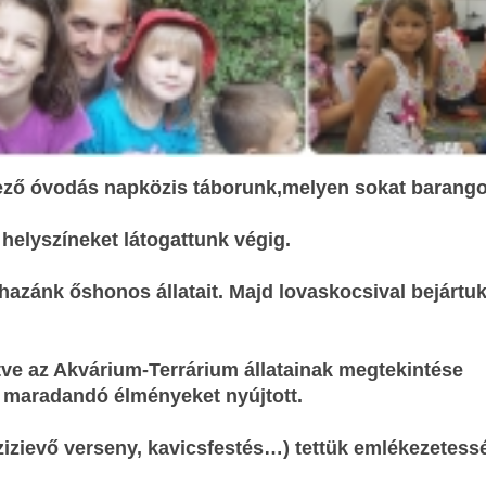
dező óvodás napközis táborunk,melyen sokat barango
helyszíneket látogattunk végig.
hazánk őshonos állata
it. Majd lovaskocsival bejártuk
etve az Akvárium-Terrárium állatainak megtekintése
 maradandó élményeket nyújtott.
zizievő verseny, kavicsfestés…) tettük emlékezetess