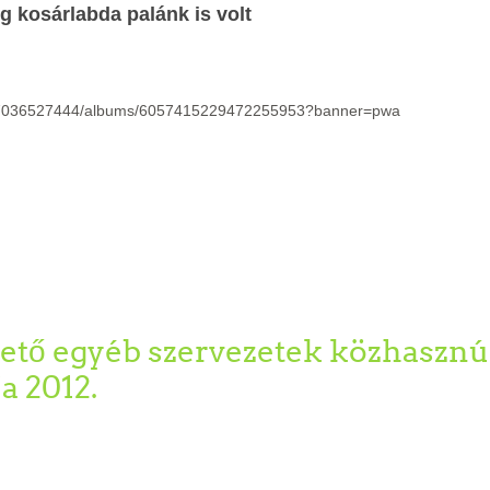
g kosárlabda palánk is volt
4667036527444/albums/6057415229472255953?banner=pwa
zető egyéb szervezetek közhasznú
a 2012.