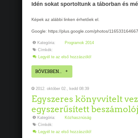
Idén sokat sportoltunk a táborban és mé
Képek az alábbi linken érhetőek el.
Google: https://plus.google.com/photos/11653316
Kategória:
Programok 2014
Címkék:
Legyél te az első hozzászóló!
BŐVEBBEN...
2012. október 02., kedd 08:39
Egyszeres könyvvitelt ve
egyszerűsített beszámolój
Kategória:
Közhasznúság
Címkék:
Legyél te az első hozzászóló!