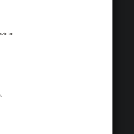
szinten
k