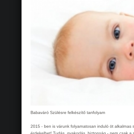
Babaváró Szülésre felkészítő tanfolyam
2015 - ben is várunk folyamatosan induló öt alkalmas s
érdekelhet! Tudás, gyakorlás, biztonság - nem csak a