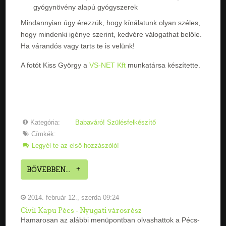
gyógynövény alapú gyógyszerek
Mindannyian úgy érezzük, hogy kínálatunk olyan széles,
hogy mindenki igénye szerint, kedvére válogathat belőle.
Ha várandós vagy tarts te is velünk!
A fotót Kiss György a
VS-NET Kft
munkatársa készítette.
Kategória:
Babaváró! Szülésfelkészítő
Címkék:
Legyél te az első hozzászóló!
BŐVEBBEN...
2014. február 12., szerda 09:24
Civil Kapu Pécs - Nyugati városrész
Hamarosan az alábbi menüpontban olvashattok a Pécs-