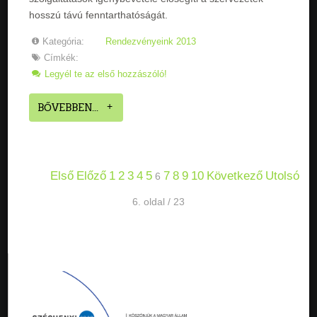
hosszú távú fenntarthatóságát.
Kategória:
Rendezvényeink 2013
Címkék:
Legyél te az első hozzászóló!
BŐVEBBEN...
Első
Előző
1
2
3
4
5
7
8
9
10
Következő
Utolsó
6
6. oldal / 23