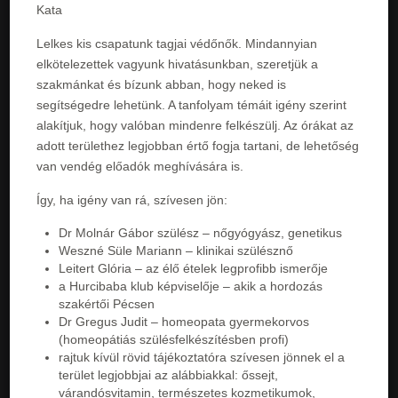
Kata
Lelkes kis csapatunk tagjai védőnők. Mindannyian
elkötelezettek vagyunk hivatásunkban, szeretjük a
szakmánkat és bízunk abban, hogy neked is
segítségedre lehetünk. A tanfolyam témáit igény szerint
alakítjuk, hogy valóban mindenre felkészülj. Az órákat az
adott területhez legjobban értő fogja tartani, de lehetőség
van vendég előadók meghívására is.
Így, ha igény van rá, szívesen jön:
Dr Molnár Gábor szülész – nőgyógyász, genetikus
Weszné Süle Mariann – klinikai szülésznő
Leitert Glória – az élő ételek legprofibb ismerője
a Hurcibaba klub képviselője – akik a hordozás
szakértői Pécsen
Dr Gregus Judit – homeopata gyermekorvos
(homeopátiás szülésfelkészítésben profi)
rajtuk kívül rövid tájékoztatóra szívesen jönnek el a
terület legjobbjai az alábbiakkal: őssejt,
várandósvitamin, természetes kozmetikumok,