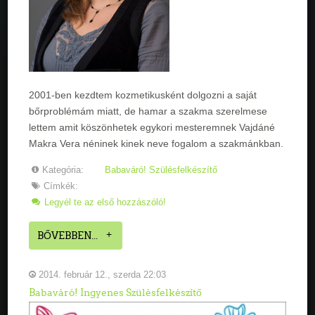
2001-ben kezdtem kozmetikusként dolgozni a saját
bőrproblémám miatt, de hamar a szakma szerelmese
lettem amit köszönhetek egykori mesteremnek Vajdáné
Makra Vera néninek kinek neve fogalom a szakmánkban.
Kategória:
Babaváró! Szülésfelkészítő
Címkék:
Legyél te az első hozzászóló!
BŐVEBBEN...
2014. február 12., szerda 22:03
Babaváró! Ingyenes Szülésfelkészítő