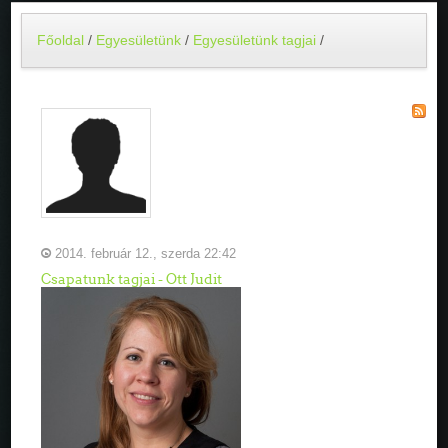
Főoldal
/
Egyesületünk
/
Egyesületünk tagjai
/
2014. február 12., szerda 22:42
Csapatunk tagjai - Ott Judit