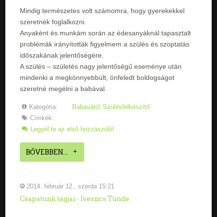
Mindig természetes volt számomra, hogy gyerekekkel
szeretnék foglalkozni.
Anyaként és munkám során az édesanyáknál tapasztalt
problémák irányították figyelmem a szülés és szoptatás
időszakának jelentőségére.
A szülés – születés nagy jelentőségű eseménye után
mindenki a megkönnyebbült, önfeledt boldogságot
szeretné megélni a babával.
Kategória:
Babaváró! Szülésfelkészítő
Címkék:
Legyél te az első hozzászóló!
BŐVEBBEN...
2014. február 12., szerda 15:21
Csapatunk tagjai - Iveszics Tünde