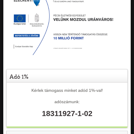
Adó 1%
Kérlek támogass minket adód 1%-val!
adószámunk:
18311927-1-02