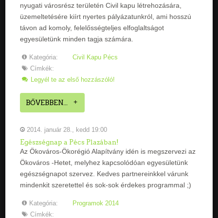
nyugati városrész területén Civil kapu létrehozására,
üzemeltetésére kiírt nyertes pályázatunkról, ami hosszú
távon ad komoly, felelősségteljes elfoglaltságot
egyesületünk minden tagja számára.
Kategória:
Civil Kapu Pécs
Címkék:
Legyél te az első hozzászóló!
BŐVEBBEN...
2014. január 28., kedd 19:00
Egészségnap a Pécs Plazában!
Az Ökováros-Ökorégió Alapítvány idén is megszervezi az
Ökováros -Hetet, melyhez kapcsolódóan egyesületünk
egészségnapot szervez. Kedves partnereinkkel várunk
mindenkit szeretettel és sok-sok érdekes programmal ;)
Kategória:
Programok 2014
Címkék: