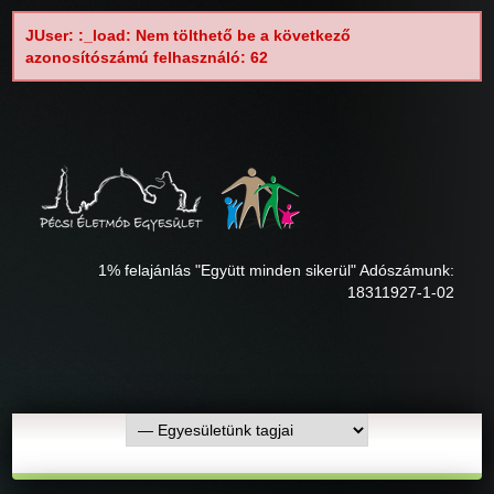
JUser: :_load: Nem tölthető be a következő
azonosítószámú felhasználó: 62
1% felajánlás "Együtt minden sikerül" Adószámunk:
18311927-1-02