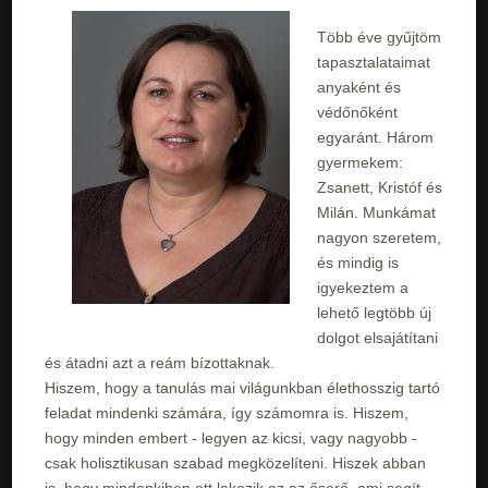
Több éve gyűjtöm
tapasztalataimat
anyaként és
védőnőként
egyaránt. Három
gyermekem:
Zsanett, Kristóf és
Milán. Munkámat
nagyon szeretem,
és mindig is
igyekeztem a
lehető legtöbb új
dolgot elsajátítani
és átadni azt a reám bízottaknak.
Hiszem, hogy a tanulás mai világunkban élethosszig tartó
feladat mindenki számára, így számomra is. Hiszem,
hogy minden embert - legyen az kicsi, vagy nagyobb -
csak holisztikusan szabad megközelíteni. Hiszek abban
is, hogy mindenkiben ott lakozik az az őserő, ami segít