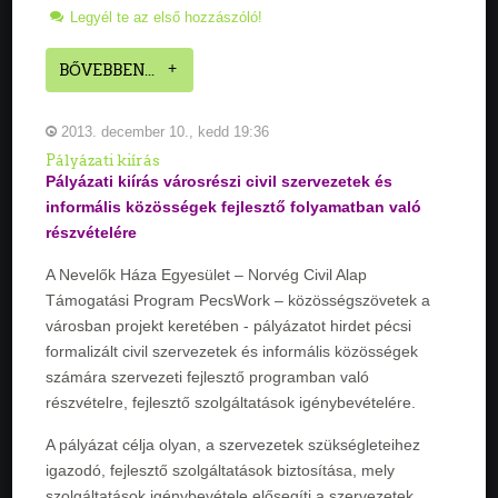
Legyél te az első hozzászóló!
BŐVEBBEN...
2013. december 10., kedd 19:36
Pályázati kiírás
Pályázati kiírás városrészi civil szervezetek és
informális közösségek fejlesztő folyamatban való
részvételére
A Nevelők Háza Egyesület – Norvég Civil Alap
Támogatási Program PecsWork – közösségszövetek a
városban projekt keretében - pályázatot hirdet pécsi
formalizált civil szervezetek és informális közösségek
számára szervezeti fejlesztő programban való
részvételre, fejlesztő szolgáltatások igénybevételére.
A pályázat célja olyan, a szervezetek szükségleteihez
igazodó, fejlesztő szolgáltatások biztosítása, mely
szolgáltatások igénybevétele elősegíti a szervezetek