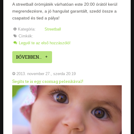
A streetball örömjáték várhatóan este 20:00 órától kerül
megrendezésre, a jó hangulat garantált, szedd össze a
csapatod és tied a pálya!
Kategória:
Streetball
Címkék:
Legyél te az első hozzászóló!
BŐVEBBEN...
2013. november 27., szerda 20:19
Segíts te is egy csomag pelenkával!