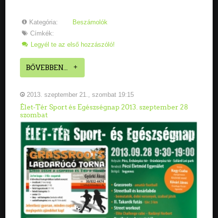
Kategória:
Beszámolók
Címkék:
Legyél te az első hozzászóló!
BŐVEBBEN...
2013. szeptember 21., szombat 19:15
Élet-Tér Sport és Egészségnap 2013. szeptember 28
szombat