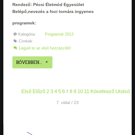
Rendező:
Pécsi Életmód Egyesület
Belépő,nevezés a foci tornára ingyenes
programok:
Kategória:
Programok 2013
Címkék:
Legyél te az első hozzászóló!
BŐVEBBEN...
Első
Előző
2
3
4
5
6
8
9
10
11
Következő
Utolsó
7
7. oldal / 23