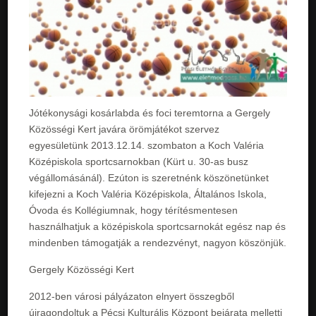
Jótékonysági kosárlabda és foci teremtorna a Gergely
Közösségi Kert javára örömjátékot szervez
egyesületünk 2013.12.14. szombaton a Koch Valéria
Középiskola sportcsarnokban (Kürt u. 30-as busz
végállomásánál). Ezúton is szeretnénk köszönetünket
kifejezni a Koch Valéria Középiskola, Általános Iskola,
Óvoda és Kollégiumnak, hogy térítésmentesen
használhatjuk a középiskola sportcsarnokát egész nap és
mindenben támogatják a rendezvényt, nagyon köszönjük.
Gergely Közösségi Kert
2012-ben városi pályázaton elnyert összegből
újragondoltuk a Pécsi Kulturális Központ bejárata melletti