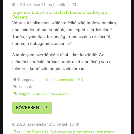
2013. október 31., csütörtök 22:23
Ingyenes babaváró, szülésfelkészítő tanfolyam
Pécsett!
Várunk tíz alkalmas szülésre felkészítő tanfolyamunkra,
ahol minden témát érintünk, ami téged is érdekelhet!
Tudás, gyakorlás, biztonság - nem csak a szülésnél,
hanem a babagondozásban is!
A tanfolyam szerdánként fél 4 – kor kezdődik. Az
előadások másfél órásak, amik alatt lehetőség van a
felmerült kérdések megbeszélésére is.
Kategória:
Rendezvényeink 2013
Címkék:
Legyél te az első hozzászóló!
BŐVEBBEN...
2013. szeptember 27., péntek 13:49
Élet - Tér Sport és Egészségnap térképes útmutató