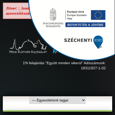
JUser: :_load: Nem tölthető be a következő
azonosítószámú felhasználó: 62
1% felajánlás "Együtt minden sikerül" Adószámunk:
18311927-1-02