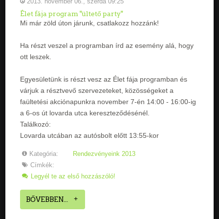
2013. november 06., szerda 09:25
Élet fája program "ültető party"
Mi már zöld úton járunk, csatlakozz hozzánk!
Ha részt veszel a programban írd az esemény alá, hogy
ott leszek.
Egyesületünk is részt vesz az Élet fája programban és
várjuk a résztvevő szervezeteket, közösségeket a
faültetési akciónapunkra november 7-én 14:00 - 16:00-ig
a 6-os út lovarda utca kereszteződésénél.
Találkozó:
Lovarda utcában az autósbolt előtt 13:55-kor
Kategória:
Rendezvényeink 2013
Címkék:
Legyél te az első hozzászóló!
BŐVEBBEN...