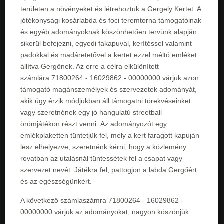
területen a növényeket és létrehoztuk a Gergely Kertet. A
jótékonysági kosárlabda és foci teremtorna támogatóinak
és egyéb adományoknak köszönhetően tervünk alapján
sikerül befejezni, egyedi fakapuval, kerítéssel valamint
padokkal és madáretetővel a kertet ezzel méltó emléket
állítva Gergőnek. Az erre a célra elkülönített
számlára 71800264 - 16029862 - 00000000 várjuk azon
támogató magánszemélyek és szervezetek adományát,
akik úgy érzik módjukban áll támogatni törekvéseinket
vagy szeretnének egy jó hangulatú streetball
örömjátékon részt venni.
Az adományozót egy
emlékplaketten tüntetjük fel, mely a kert faragott kapuján
lesz elhelyezve,
szeretnénk kérni, hogy a közlemény
rovatban az utalásnál tüntessétek fel a csapat vagy
szervezet nevét. Játékra fel, pattogjon a labda Gergőért
és az egészségünkért.
A következő számlaszámra 71800264 - 16029862 -
00000000 várjuk az adományokat, nagyon köszönjük.