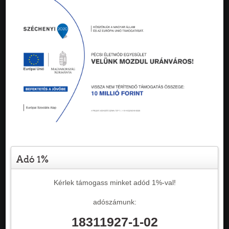
Adó 1%
Kérlek támogass minket adód 1%-val!
adószámunk:
18311927-1-02