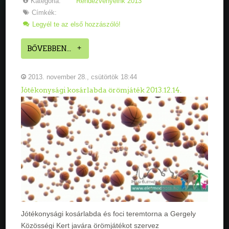
Kategória:
Rendezvényeink 2013
Címkék:
Legyél te az első hozzászóló!
BŐVEBBEN...
2013. november 28., csütörtök 18:44
Jótékonysági kosárlabda örömjáték 2013.12.14.
Jótékonysági kosárlabda és foci teremtorna a Gergely
Közösségi Kert javára örömjátékot szervez