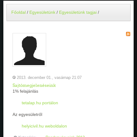
Főoldal
/
Egyesületünk
/
Egyesületünk tagjai
/
2013. december 01., vasárnap 21:07
Sajtómegjelenéseink
1% felajánlás
tetalap.hu portálon
Az egyesületről
helyicivil.hu weboldalon