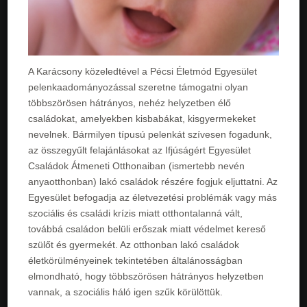
A Karácsony közeledtével a Pécsi Életmód Egyesület
pelenkaadományozással szeretne támogatni olyan
többszörösen hátrányos, nehéz helyzetben élő
családokat, amelyekben kisbabákat, kisgyermekeket
nevelnek. Bármilyen típusú pelenkát szívesen fogadunk,
az összegyűlt felajánlásokat az Ifjúságért Egyesület
Családok Átmeneti Otthonaiban (ismertebb nevén
anyaotthonban) lakó családok részére fogjuk eljuttatni. Az
Egyesület befogadja az életvezetési problémák vagy más
szociális és családi krízis miatt otthontalanná vált,
továbbá családon belüli erőszak miatt védelmet kereső
szülőt és gyermekét. Az otthonban lakó családok
életkörülményeinek tekintetében általánosságban
elmondható, hogy többszörösen hátrányos helyzetben
vannak, a szociális háló igen szűk körülöttük.