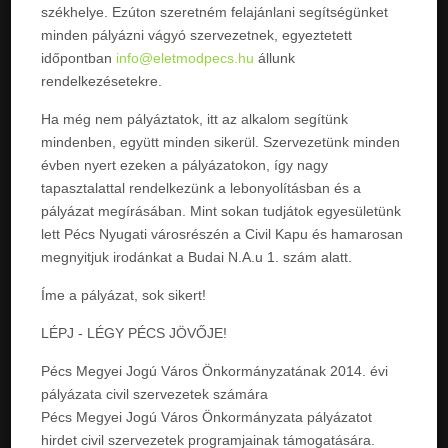
székhelye. Ezúton szeretném felajánlani segítségünket
minden pályázni vágyó szervezetnek, egyeztetett
időpontban
info@eletmodpecs.hu
állunk
rendelkezésetekre.
Ha még nem pályáztatok, itt az alkalom segítünk
mindenben, együtt minden sikerül. Szervezetünk minden
évben nyert ezeken a pályázatokon, így nagy
tapasztalattal rendelkezünk a lebonyolításban és a
pályázat megírásában. Mint sokan tudjátok egyesületünk
lett Pécs Nyugati városrészén a Civil Kapu és hamarosan
megnyitjuk irodánkat a Budai N.A.u 1. szám alatt.
Íme a pályázat, sok sikert!
LÉPJ - LÉGY PÉCS JÖVŐJE!
Pécs Megyei Jogú Város Önkormányzatának 2014. évi
pályázata civil szervezetek számára
Pécs Megyei Jogú Város Önkormányzata pályázatot
hirdet civil szervezetek programjainak támogatására.