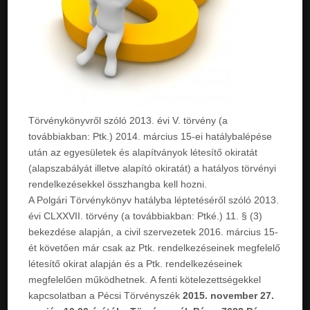
Törvénykönyvről szóló 2013. évi V. törvény (a
továbbiakban: Ptk.) 2014. március 15-ei hatálybalépése
után az egyesületek és alapítványok létesítő okiratát
(alapszabályát illetve alapító okiratát) a hatályos törvényi
rendelkezésekkel összhangba kell hozni.
A Polgári Törvénykönyv hatályba léptetéséről szóló 2013.
évi CLXXVII. törvény (a továbbiakban: Ptké.) 11. § (3)
bekezdése alapján, a civil szervezetek 2016. március 15-
ét követően már csak az Ptk. rendelkezéseinek megfelelő
létesítő okirat alapján és a Ptk. rendelkezéseinek
megfelelően működhetnek. A fenti kötelezettségekkel
kapcsolatban a Pécsi Törvényszék
2015. november 27.