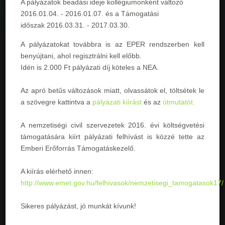
A pályázatok beadási ideje kollégiumonként változó
2016.01.04. - 2016.01.07
. és a Támogatási
időszak
2016.03.31. - 2017.03.30
.
A pályázatokat továbbra is az EPER rendszerben kell
benyújtani, ahol regisztrálni kell előbb.
Idén is 2.000 Ft pályázati díj köteles a NEA.
Az apró betűs változások miatt, olvassátok el, töltsétek le
a szövegre kattintva a
pályázati kiírást
és az
útmutatót.
A nemzetiségi civil szervezetek 2016. évi költségvetési
támogatására kiírt pályázati felhívást is közzé tette az
Emberi Erőforrás Támogatáskezelő.
A kiírás elérhető innen:
http://www.emet.gov.hu/felhivasok/nemzetisegi_tamogatasok17/
Sikeres pályázást, jó munkát kívunk!