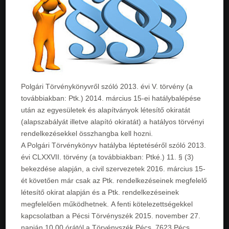
Polgári Törvénykönyvről szóló 2013. évi V. törvény (a
továbbiakban: Ptk.) 2014. március 15-ei hatálybalépése
után az egyesületek és alapítványok létesítő okiratát
(alapszabályát illetve alapító okiratát) a hatályos törvényi
rendelkezésekkel összhangba kell hozni.
A Polgári Törvénykönyv hatályba léptetéséről szóló 2013.
évi CLXXVII. törvény (a továbbiakban: Ptké.) 11. § (3)
bekezdése alapján, a civil szervezetek 2016. március 15-
ét követően már csak az Ptk. rendelkezéseinek megfelelő
létesítő okirat alapján és a Ptk. rendelkezéseinek
megfelelően működhetnek. A fenti kötelezettségekkel
kapcsolatban a Pécsi Törvényszék 2015. november 27.
napján 10.00 órától,a Törvényszék Pécs, 7623 Pécs,