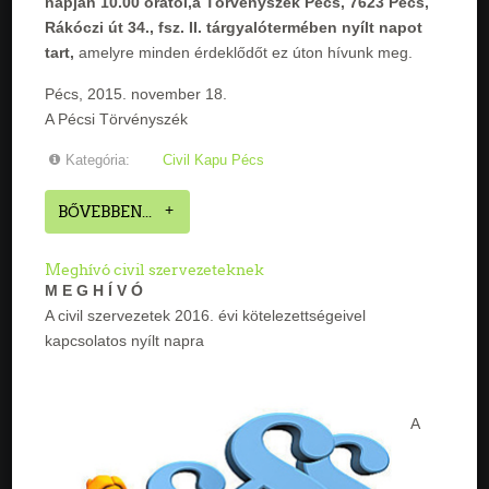
napján 10.00 órától,a Törvényszék Pécs, 7623 Pécs,
Rákóczi út 34., fsz. II. tárgyalótermében nyílt napot
tart,
amelyre minden érdeklődőt ez úton hívunk meg.
Pécs, 2015. november 18.
A Pécsi Törvényszék
Kategória:
Civil Kapu Pécs
BŐVEBBEN...
Meghívó civil szervezeteknek
M E G H Í V Ó
A civil szervezetek 2016. évi kötelezettségeivel
kapcsolatos nyílt napra
A