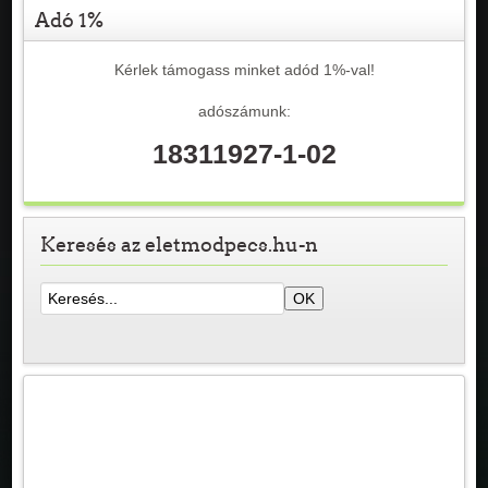
Adó 1%
Kérlek támogass minket adód 1%-val!
adószámunk:
18311927-1-02
Keresés az eletmodpecs.hu-n