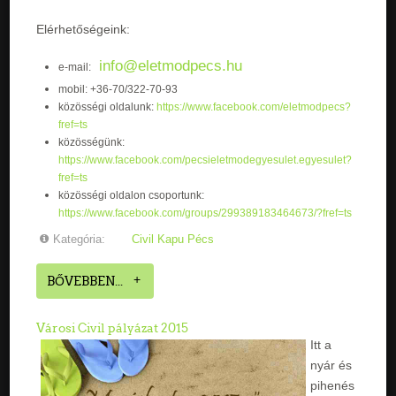
Elérhetőségeink:
info@eletmodpecs.hu
e-mail:
mobil: +36-70/322-70-93
közösségi oldalunk:
https://www.facebook.com/eletmodpecs?
fref=ts
közösségünk:
https://www.facebook.com/pecsieletmodegyesulet.egyesulet?
fref=ts
közösségi oldalon csoportunk:
https://www.facebook.com/groups/299389183464673/?fref=ts
Kategória:
Civil Kapu Pécs
BŐVEBBEN...
Városi Civil pályázat 2015
Itt a
nyár és
pihenés