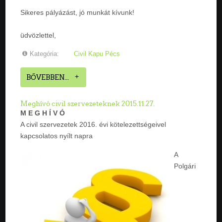
Sikeres pályázást, jó munkát kívunk!
üdvözlettel,
Kategória:
Civil Kapu Pécs
BŐVEBBEN...
Meghívó civil szervezeteknek 2015.11.27.
M E G H Í V Ó
A civil szervezetek 2016. évi kötelezettségeivel
kapcsolatos nyílt napra
A
Polgári