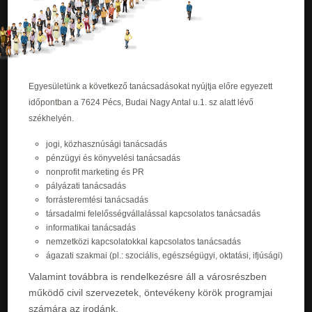
Egyesületünk a következő tanácsadásokat nyújtja előre egyezett
időpontban a 7624 Pécs, Budai Nagy Antal u.1. sz alatt lévő
székhelyén.
jogi, közhasznúsági tanácsadás
pénzügyi és könyvelési tanácsadás
nonprofit marketing és PR
pályázati tanácsadás
forrásteremtési tanácsadás
társadalmi felelősségvállalással kapcsolatos tanácsadás
informatikai tanácsadás
nemzetközi kapcsolatokkal kapcsolatos tanácsadás
ágazati szakmai (pl.: szociális, egészségügyi, oktatási, ifjúsági)
Valamint továbbra is rendelkezésre áll a városrészben
működő civil szervezetek, öntevékeny körök programjai
számára az irodánk.