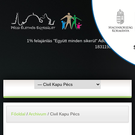
1% felajánlás "Együtt minden sikerül" Adószámunk:
18311927-1-02
Főoldal
/
Archivum
/
Civil Kapu Pécs