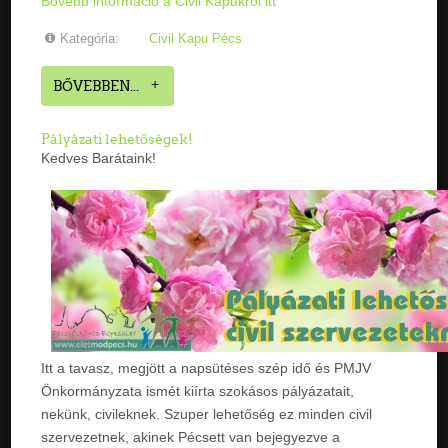
Bővebb információ a Civil Kapukról itt
Kategória:
Civil Kapu Pécs
BŐVEBBEN...
Pályázati lehetőségek!
Kedves Barátaink!
Itt a tavasz, megjött a napsütéses szép idő és PMJV
Önkormányzata ismét kiírta szokásos pályázatait,
nekünk, civileknek. Szuper lehetőség ez minden civil
szervezetnek, akinek Pécsett van bejegyezve a