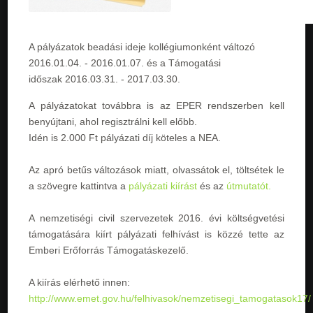
A pályázatok beadási ideje kollégiumonként változó
2016.01.04. - 2016.01.07
. és a Támogatási
időszak
2016.03.31. - 2017.03.30
.
A pályázatokat továbbra is az EPER rendszerben kell
benyújtani, ahol regisztrálni kell előbb.
Idén is 2.000 Ft pályázati díj köteles a NEA.
Az apró betűs változások miatt, olvassátok el, töltsétek le
a szövegre kattintva a
pályázati kiírást
és az
útmutatót.
A nemzetiségi civil szervezetek 2016. évi költségvetési
támogatására kiírt pályázati felhívást is közzé tette az
Emberi Erőforrás Támogatáskezelő.
A kiírás elérhető innen:
http://www.emet.gov.hu/felhivasok/nemzetisegi_tamogatasok17/