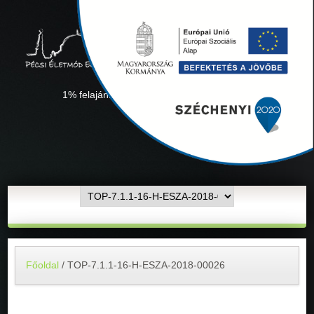
1% felajánlás "Együtt minden sikerül" Adószámunk:
18311927-1-02
Főoldal
/
TOP-7.1.1-16-H-ESZA-2018-00026