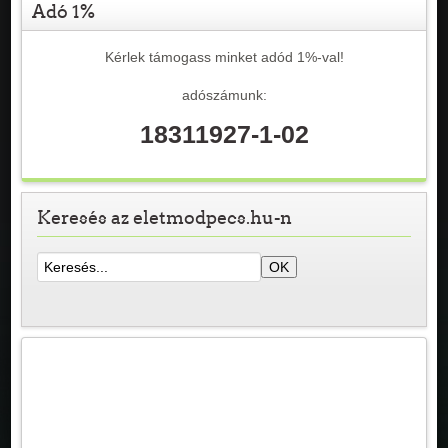
Adó 1%
Kérlek támogass minket adód 1%-val!
adószámunk:
18311927-1-02
Keresés az eletmodpecs.hu-n