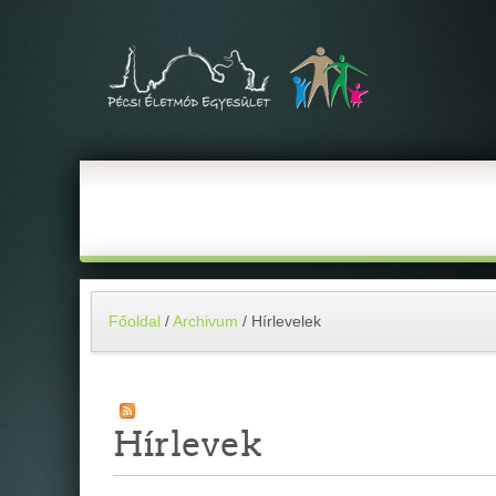
Főoldal
/
Archivum
/
Hírlevelek
Hírlevek