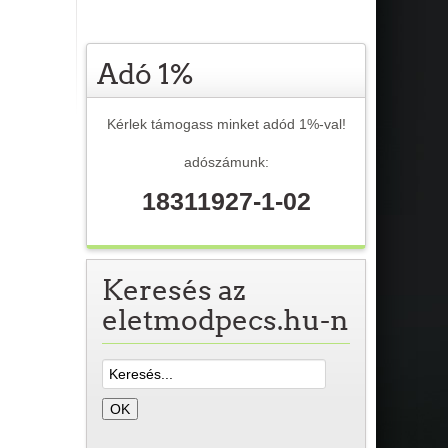
Adó 1%
Kérlek támogass minket adód 1%-val!
adószámunk:
18311927-1-02
Keresés az
eletmodpecs.hu-n