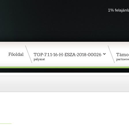
1% felaján
Főoldal
TOP-7.1.1-16-H-ESZA-2018-00026
Támo
pályázat
partnere