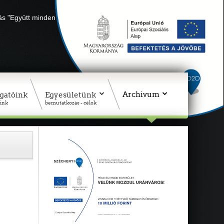
lás "Együtt minden sikerül" Adószámunk: 18311927-1-02
Archivum
gatóink
Egyesületünk
ink
bemutatkozás - célok