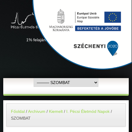
1% felajánlás "Együtt minden sikerül" Adószámunk:
18311927-1-02
Főoldal
/
Archivum
/
Kiemelt
/
I. Pécsi Életmód Napok
/
SZOMBAT