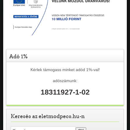
Adó 1%
Kérlek támogass minket adód 1%-val!
adószámunk:
18311927-1-02
Keresés az eletmodpecs.hu-n