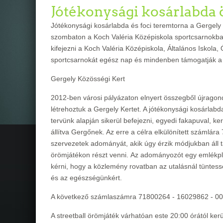
Jótékonysági kosárlabda
Jótékonysági kosárlabda és foci teremtorna a Gergely
szombaton a Koch Valéria Középiskola sportcsarnokban
kifejezni a Koch Valéria Középiskola, Általános Iskol
sportcsarnokát egész nap és mindenben támogatják a
Gergely Közösségi Kert
2012-ben városi pályázaton elnyert összegből újragondo
létrehoztuk a Gergely Kertet. A jótékonysági kosárl
tervünk alapján sikerül befejezni, egyedi fakapuval, k
állítva Gergőnek. Az erre a célra elkülönített szám
szervezetek adományát, akik úgy érzik módjukban áll t
örömjátékon részt venni.
Az adományozót egy emlékplak
kérni, hogy a közlemény rovatban az utalásnál tüntessé
és az egészségünkért.
A következő számlaszámra 71800264 - 16029862 - 00
A streetball örömjáték várhatóan este 20:00 órától ker