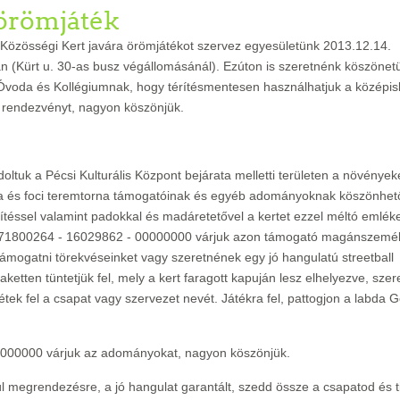
 örömjáték
 Közösségi Kert javára örömjátékot szervez egyesületünk 2013.12.14.
 (Kürt u. 30-as busz végállomásánál). Ezúton is szeretnénk köszönet
a, Óvoda és Kollégiumnak, hogy térítésmentesen használhatjuk a középis
 rendezvényt, nagyon köszönjük.
ltuk a Pécsi Kulturális Központ bejárata melletti területen a növények
abda és foci teremtorna támogatóinak és egyéb adományoknak köszönhe
erítéssel valamint padokkal és madáretetővel a kertet ezzel méltó emlék
lára 71800264 - 16029862 - 00000000 várjuk azon támogató magánszemé
ámogatni törekvéseinket vagy szeretnének egy jó hangulatú streetball
etten tüntetjük fel, mely a kert faragott kapuján lesz elhelyezve,
szer
tek fel a csapat vagy szervezet nevét. Játékra fel, pattogjon a labda 
000000 várjuk az adományokat, nagyon köszönjük.
ül megrendezésre, a jó hangulat garantált, szedd össze a csapatod és t