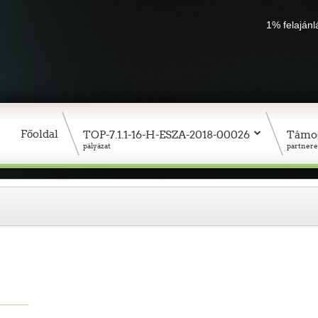
1% felaján
Főoldal
TOP-7.1.1-16-H-ESZA-2018-00026
Támo
pályázat
partnere