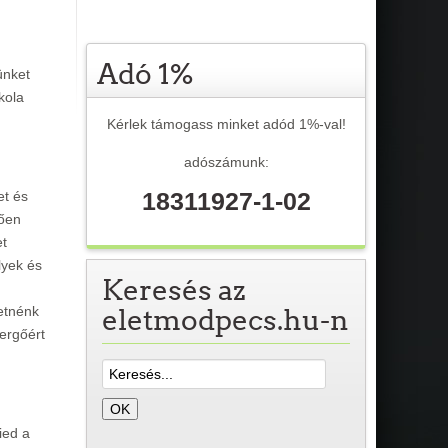
Adó 1%
ünket
kola
Kérlek támogass minket adód 1%-val!
adószámunk:
18311927-1-02
et és
tően
et
lyek és
Keresés az
eletmodpecs.hu-n
etnénk
Gergőért
ied a