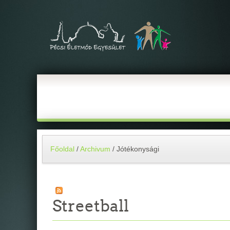
Főoldal
/
Archivum
/
Jótékonysági
Streetball