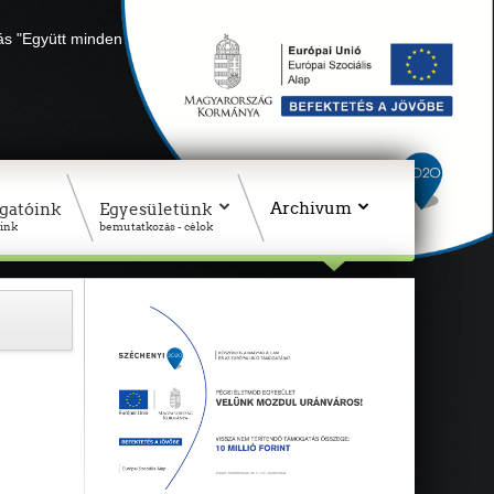
lás "Együtt minden sikerül" Adószámunk: 18311927-1-02
Archivum
gatóink
Egyesületünk
ink
bemutatkozás - célok