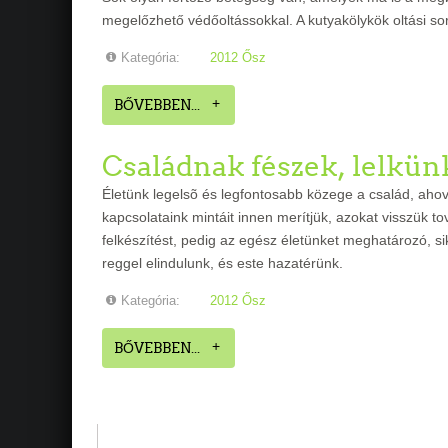
megelőzhető védőoltássokkal. A kutyakölykök oltási so
Kategória:
2012 Ősz
BŐVEBBEN...
Családnak fészek, lelkün
Életünk legelsõ és legfontosabb közege a család, ahov
kapcsolataink mintáit innen merítjük, azokat visszük t
felkészítést, pedig az egész életünket meghatározó, si
reggel elindulunk, és este hazatérünk.
Kategória:
2012 Ősz
BŐVEBBEN...