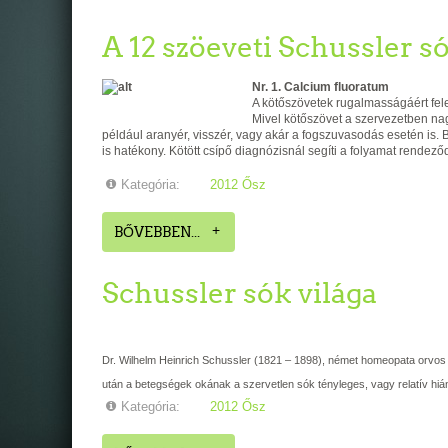
A 12 szöeveti Schussler só
Nr. 1. C
alcium fluoratum
A kötőszövetek rugalmasságáért fele
Mivel kötőszövet a szervezetben nag
például aranyér, visszér, vagy akár a fogszuvasodás esetén is
is hatékony. Kötött csípő diagnózisnál segíti a folyamat rendeződ
Kategória:
2012 Ősz
BŐVEBBEN...
Schussler sók világa
Dr. Wilhelm Heinrich Schussler (1821 – 1898), német homeopata orvos
után a betegségek okának a szervetlen sók tényleges, vagy relatív hiá
Kategória:
2012 Ősz