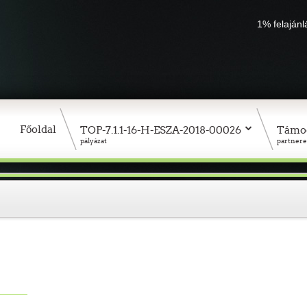
1% felaján
Főoldal
TOP-7.1.1-16-H-ESZA-2018-00026
Támo
pályázat
partnere