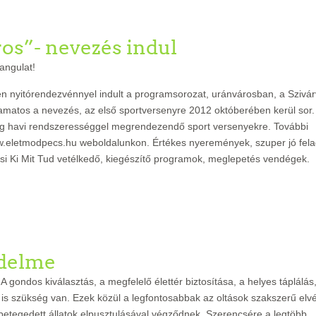
os”- nevezés indul
angulat!
n nyitórendezvénnyel indult a programsorozat, uránvárosban, a Szivá
matos a nevezés, az első sportversenyre 2012 októberében kerül sor.
isig havi rendszerességgel megrendezendő sport versenyekre. További
www.eletmodpecs.hu weboldalunkon. Értékes nyeremények, szuper jó fela
osi Ki Mit Tud vetélkedő, kiegészítő programok, meglepetés vendégek.
édelme
 gondos kiválasztás, a megfelelő élettér biztosítása, a helyes táplálás
a is szükség van. Ezek közül a legfontosabbak az oltások szakszerű elv
etegedett állatok elpusztulásával végződnek. Szerencsére a legtöbb