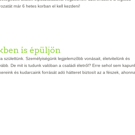
rozatát már 6 hetes korban el kell kezdeni!
kben is épüljön
a születtünk. Személyiségünk legjelemzõbb vonásait, életvitelünk és
ovább. De mit is tudunk valóban a családi életről? Erre sehol sem kapun
kereink és kudarcaink forrását adó hátteret biztosít az a fészek, ahonn