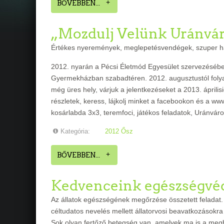
BŐVEBBEN...
„Mozdulj Velünk Uránvár
Értékes nyeremények, meglepetésvendégek, szuper h
2012. nyarán a Pécsi Életmód Egyesület szervezésébe
Gyermekházban szabadtéren. 2012. augusztustól folya
még üres hely, várjuk a jelentkezéseket a 2013. ápril
részletek, keress, lájkolj minket a facebookon és a 
kosárlabda 3x3, teremfoci, játékos feladatok, Uránvár
Kategória:
2012 Ősz
BŐVEBBEN...
Kedvenceink egészségv
Az állatok egészségének megőrzése összetett feladat. A
céltudatos nevelés mellett állatorvosi beavatkozásokr
Sok olyan fertőző betegség van, amelyek ma is a megb