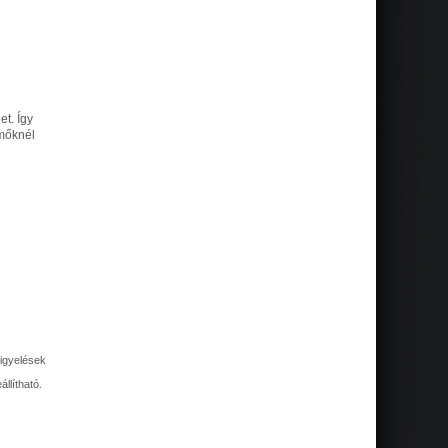
et. Így
emőknél
figyelések
llítható.