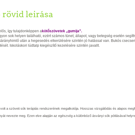
 rövid leirása
lős, így tulajdonképpen a
kötőszövetek „gumija”.
yon sok helyen található, ezért számos tünet, állapot, vagy betegség esetén segíth
. Bárányhimlő után a hegesedés elkerülésére szintén jó hatással van. Bukós csecs
ését. Iskoláskori lúdtalp kiegészítő kezelésére szintén javallt.
 volt a szöveti sók terápiás rendszerének megalkotója. Hosszas vizsgálódás és alapos meg
nyát nevezte meg. Ezen elve alapján az egészség a különböző ásványi sók pótlásával helyreá