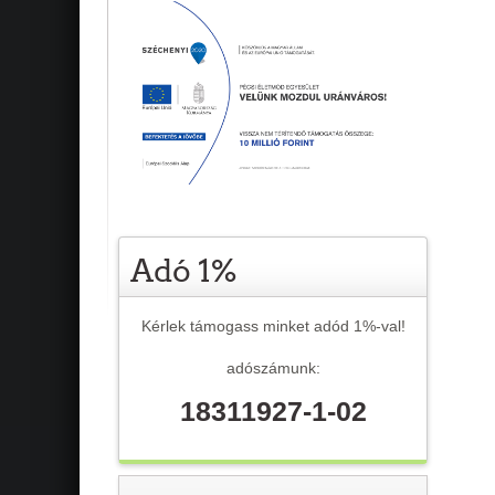
Adó 1%
Kérlek támogass minket adód 1%-val!
adószámunk:
18311927-1-02