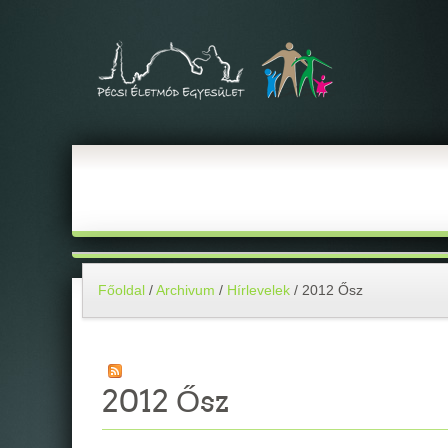
Főoldal
/
Archivum
/
Hírlevelek
/
2012 Ősz
2012 Ősz