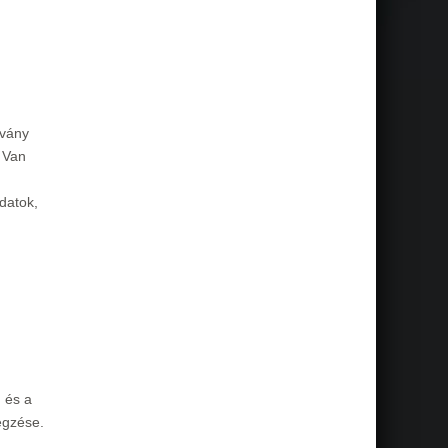
rvány
 Van
datok,
, és a
égzése.