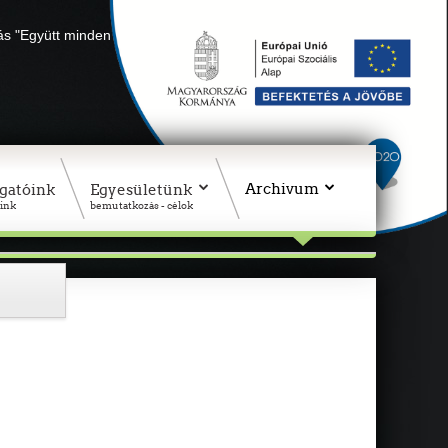
lás "Együtt minden sikerül" Adószámunk: 18311927-1-02
Archivum
gatóink
Egyesületünk
ink
bemutatkozás - célok