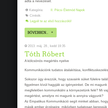
adta a nevezését.
Kategória:
II. Pécsi Életmód Napok
Címkék:
Legyél te az első hozzászóló!
BŐVEBBEN...
2013. máj. 28., kedd 19:35
Tóth Róbert
A kölcsönös megértés nyelve
Kommunikációnk tudatos átalakítása, konfliktuskezel
Sokszor úgy érezzük, hogy szavaink süket fülekre tal
figyelmen kívül hagyják az igényeinket. De mi magunk 
megfelelően kommunikálni a környezetünk felé? Mi va
megértést, amelyre mi magunk is annyira vágyunk?
Az Empatikus Kommunikáció segít minket abban, hogy sa
másik ember érzéseire, miközben tudatosan keressük 