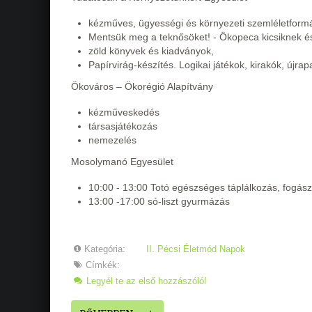
kézműves, ügyességi és környezeti szemléletfor
Mentsük meg a teknősöket! - Ökopeca kicsiknek 
zöld könyvek és kiadványok,
Papírvirág-készítés. Logikai játékok, kirakók, újrap
Ökováros – Ökorégió Alapítvány
kézműveskedés
társasjátékozás
nemezelés
Mosolymanó Egyesület
10:00 - 13:00 Totó egészséges táplálkozás, fogász
13:00 -17:00 só-liszt gyurmázás
Kategória:
II. Pécsi Életmód Napok
Címkék:
Legyél te az első hozzászóló!