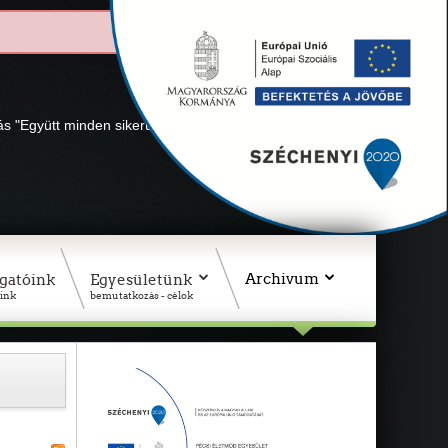
lás "Együtt minden sikerül" Adószámunk: 18311927-1-02
Archivum
gatóink
Egyesületünk
ink
bemutatkozás - célok