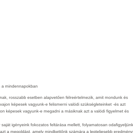
és a mindennapokban
álnak, rosszabb esetben alapvetően félreértelmezik, amit mondunk és
vajon képesek vagyunk-e felismerni valódi szükségleteinket -és azt
jon képesek vagyunk-e megadni a másiknak azt a valódi figyelmet és
ját igényeink fokozatos feltárása mellett, folyamatosan odafigyeljünk
azt a megoldást, amely mindkettőnk számára a legteljesebb eredmény