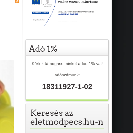
Adó 1%
Kérlek támogass minket adód 1%-val!
adószámunk:
18311927-1-02
Keresés az
eletmodpecs.hu-n