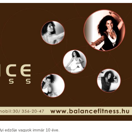
yi edzője vagyok immár 10 éve.