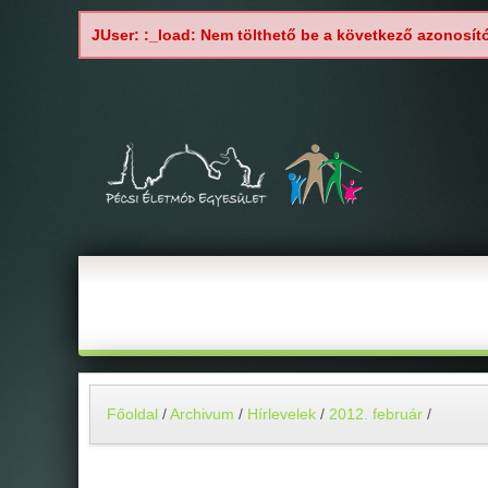
JUser: :_load: Nem tölthető be a következő azonosít
Főoldal
/
Archivum
/
Hírlevelek
/
2012. február
/