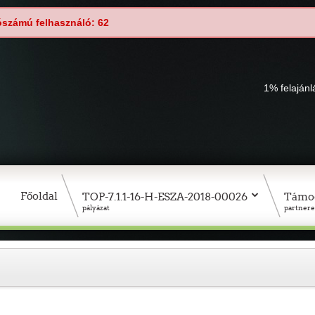
ószámú felhasználó: 62
1% felaján
Főoldal
TOP-7.1.1-16-H-ESZA-2018-00026
Támo
pályázat
partnere