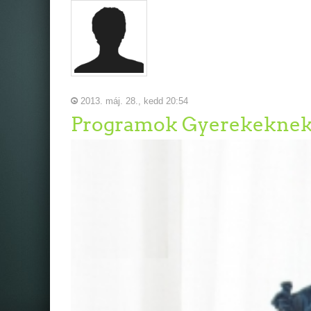
2013. máj. 28., kedd 20:54
Programok Gyerekekne