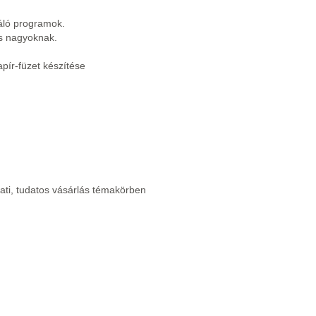
máló programok.
és nagyoknak.
apír-füzet készítése
ati, tudatos vásárlás témakörben