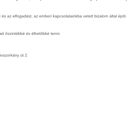
s az elfogadást, az emberi kapcsolatainkba vetett bizalom által építi
ait őszintébbé és élhetőbbé tenni.
szorkány út 2.