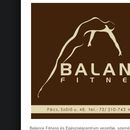
Balance Fitness és Egészségcentrum vezetője, személ