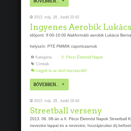
BŐVEBBEN...
2013. máj. 28., kedd 20:42
Ingyenes Aerobik Lukácsi
időpont: 9:00-10:00 Alakformáló aerobik Lukácsi Berna
helyszín: PTE PMMIK csportcsarnok
Kategória:
II. Pécsi Életmód Napok
Címkék:
Legyél te az első hozzászóló!
BŐVEBBEN...
2013. máj. 28., kedd 19:44
Streetball verseny
2013. 06. 08-án a II. Pécsi Életmód Napok Streetball K
nevezési lappal és a nevezési, hozzájárulási díj befize