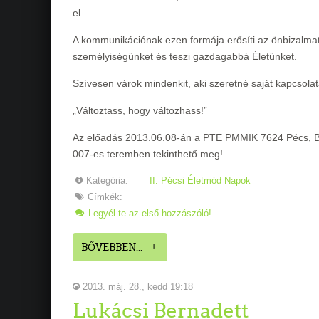
el.
A kommunikációnak ezen formája erősíti az önbizalmat é
személyiségünket és teszi gazdagabbá Életünket.
Szívesen várok mindenkit, aki szeretné saját kapcsolat
„Változtass, hogy változhass!”
Az előadás 2013.06.08-án a
PTE PMMIK 7624 Pécs, Bo
007-es teremben tekinthető meg!
Kategória:
II. Pécsi Életmód Napok
Címkék:
Legyél te az első hozzászóló!
BŐVEBBEN...
2013. máj. 28., kedd 19:18
Lukácsi Bernadett