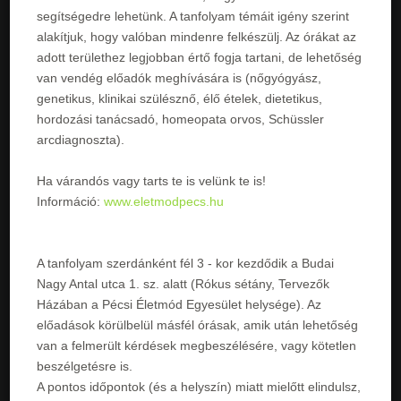
segítségedre lehetünk. A tanfolyam témáit igény szerint
alakítjuk, hogy valóban mindenre felkészülj. Az órákat az
adott területhez legjobban értő fogja tartani, de lehetőség
van vendég előadók meghívására is (nőgyógyász,
genetikus, klinikai szülésznő, élő ételek, dietetikus,
hordozási tanácsadó, homeopata orvos, Schüssler
arcdiagnoszta).
Ha várandós vagy tarts te is velünk te is!
Információ:
www.eletmodpecs.hu
A tanfolyam szerdánként fél 3 - kor kezdődik a Budai
Nagy Antal utca 1. sz. alatt (Rókus sétány, Tervezők
Házában a Pécsi Életmód Egyesület helysége). Az
előadások körülbelül másfél órásak, amik után lehetőség
van a felmerült kérdések megbeszélésére, vagy kötetlen
beszélgetésre is.
A pontos időpontok (és a helyszín) miatt mielőtt elindulsz,