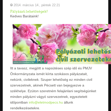
2014. március 14., péntek 22:21
Pályázati lehetőségek!
Kedves Barátaink!
Itt a tavasz, megjött a napsütéses szép idő és PMJV
Önkormányzata ismét kiírta szokásos pályázatait,
nekünk, civileknek. Szuper lehetőség ez minden civil
szervezetnek, akinek Pécsett van bejegyezve a
székhelye.
Ezúton szeretném felajánlani segítségünket
minden pályázni vágyó szervezetnek, egyeztetett
időpontban
info@eletmodpecs.hu
állunk
rendelkezésetekre.