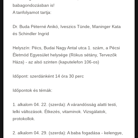
babagondozásban is!
A tanfolyamot tartja:
Dr. Buda Péterné Anikó, Iveszics Tünde, Maninger Kata
és Schindler Ingrid
Helyszín: Pécs, Budai Nagy Antal utca 1. szám, a Pécsi
Életmód Egyesület helysége (Rókus sétány, Tervezők
Háza) - az alsó szinten (kaputelefon 106-os)
Időpont: szerdánként 14 óra 30 perc
Időpontok és témák:
1. alkalom 04. 22. (szerda): A várandósság alatti testi,
lelki változások. Étkezés, vitaminok. Vizsgálatok,
protokollok.
2. alkalom 04. 29. (szerda): A baba fogadása - kelengye,