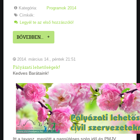
Kategória:
Programok 2014
Címkék:
Legyél te az első hozzászóló!
BŐVEBBEN...
2014. március 14., péntek 21:51
Pályázati lehetőségek!
Kedves Barátaink!
Itt a tavasz, megjött a napsütéses szép idő és PMJV