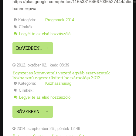
https://plus.google.com/photos/116533164667036527444/alb
banner=pwa
Kategória:
Programok 2014
Címkék:
Legyél te az első hozzászóló!
BŐVEBBEN...
2012. október 02., kedd 08:39
Egyszeres könyvvitelt vezető egyéb szervezetek
közhasznú egyszerűsített beszámolója 2012.
Kategória:
Közhasznúság
Címkék:
Legyél te az első hozzászóló!
BŐVEBBEN...
2014. szeptember 26., péntek 12:49