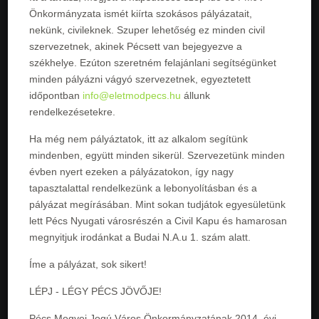
Önkormányzata ismét kiírta szokásos pályázatait,
nekünk, civileknek. Szuper lehetőség ez minden civil
szervezetnek, akinek Pécsett van bejegyezve a
székhelye. Ezúton szeretném felajánlani segítségünket
minden pályázni vágyó szervezetnek, egyeztetett
időpontban
info@eletmodpecs.hu
állunk
rendelkezésetekre.
Ha még nem pályáztatok, itt az alkalom segítünk
mindenben, együtt minden sikerül. Szervezetünk minden
évben nyert ezeken a pályázatokon, így nagy
tapasztalattal rendelkezünk a lebonyolításban és a
pályázat megírásában. Mint sokan tudjátok egyesületünk
lett Pécs Nyugati városrészén a Civil Kapu és hamarosan
megnyitjuk irodánkat a Budai N.A.u 1. szám alatt.
Íme a pályázat, sok sikert!
LÉPJ - LÉGY PÉCS JÖVŐJE!
Pécs Megyei Jogú Város Önkormányzatának 2014. évi