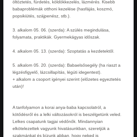
öltöztetés, fürdetés, köldökkezelés, lázmérés. Kisebb
babaproblémák otthoni kezelése (hasfájás, koszmó,
popsikiütés, szájpenész, stb.).
3. alkalom 05. 06. (szerda): A szülés megindulása,
folyamata, praktikák. Gyermekágyas időszak.
4. alkalom 05. 13. (szerda): Szoptatás a kezdetektől.
5. alkalom 05. 20. (szerda): Babaelsősegély (ha riaszt a
légzésfigyelő, lázcsillapítás, légúti idegentest).
+ alkalom a csoport igényei szerint (előzetes egyeztetés
után)!
A tanfolyamon a korai anya-baba kapcsolatról, a
kötődésről és a lelki változásokról is beszélgetünk veled.
Lelkes csapatunk tagjai védőnők. Mindannyian
elkötelezettek vagyunk hivatásunkban, szeretjük a
szakmánkat és bízunk abban, hogy neked is