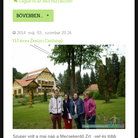
Legyél te az első hozzászóló!
BŐVEBBEN...
2014. máj. 03., szombat 20:26
113 éves Zselici Csühögő
Szuper volt a mai nap a Mecsekerdő Zrt. -vel és több