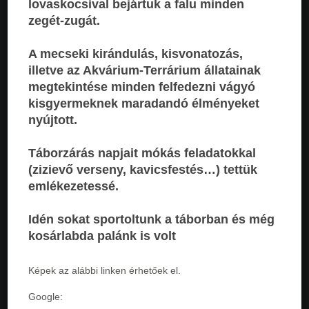
lovaskocsival bejártuk a falu minden
zegét-zugát.
A mecseki kirándulás, kisvonatozás,
illetve az Akvárium-Terrárium állatainak
megtekintése minden felfedezni vágyó
kisgyermeknek maradandó élményeket
nyújtott.
Táborzárás napjait mókás feladatokkal
(zizievő verseny, kavicsfestés…) tettük
emlékezetessé.
Idén sokat sportoltunk a táborban és még
kosárlabda palánk is volt
Képek az alábbi linken érhetőek el.
Google: