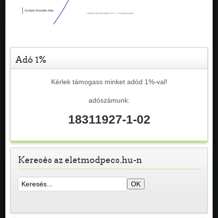
Adó 1%
Kérlek támogass minket adód 1%-val!
adószámunk:
18311927-1-02
Keresés az eletmodpecs.hu-n