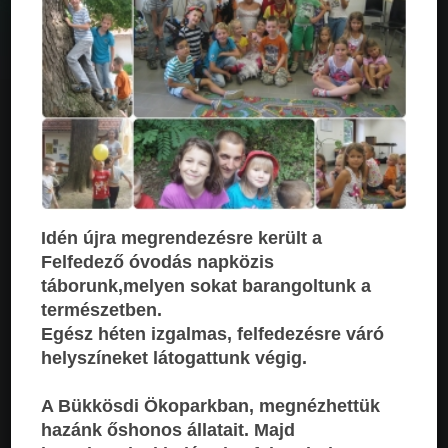
Idén újra megrendezésre került a
Felfedező óvodás napközis
táborunk,melyen sokat barangoltunk a
természetben.
Egész héten izgalmas, felfedezésre váró
helyszíneket látogattunk végig.
A Bükkösdi Ökoparkban, megnézhettük
hazánk őshonos állata
it. Majd