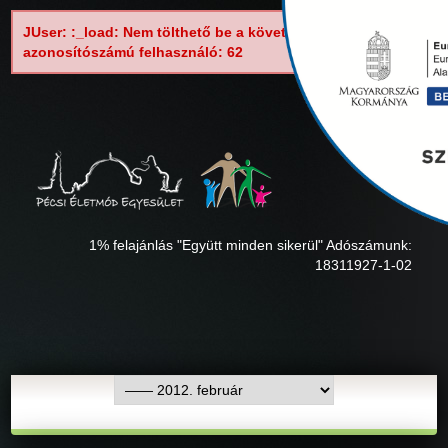
JUser: :_load: Nem tölthető be a következő
azonosítószámú felhasználó: 62
1% felajánlás "Együtt minden sikerül" Adószámunk:
18311927-1-02