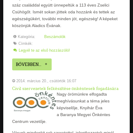
száz családdal együtt ünnepeltük a 113 éves Zselici
Csühögőt. Ismét sokan jöttek oda hozzánk és tettek az
egészségükért, további minden jót, egészség! A képeket
köszönjük Aladics Évának.
Kategória:
Beszámolók
Címkék:
Legyél te az első hozzászóló!
BŐVEBBEN...
2014. március 20., csütörtök 16:07
Civil szervezetek felkészítése önkéntesek fogadására
Nagy örömünkre elfogadta
meghívásunkat a téma jeles
képviselője, Knyihár Éva
a Baranya Megyei Önkéntes
Centrum vezetője.
Várunk mindenkit sok szeretettel, jelentkezzetek minél