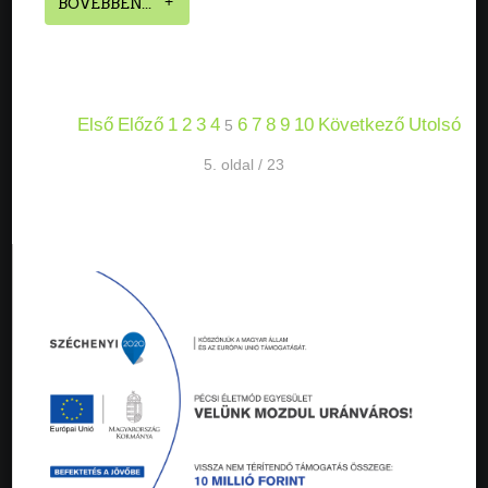
BŐVEBBEN...
Első
Előző
1
2
3
4
6
7
8
9
10
Következő
Utolsó
5
5. oldal / 23