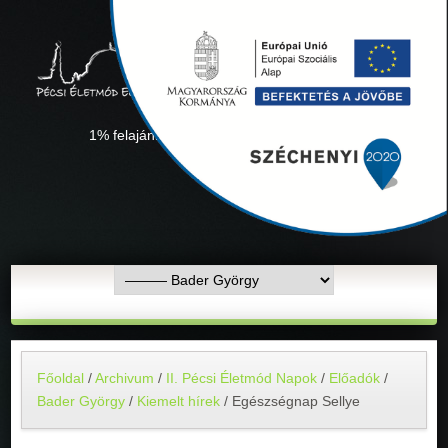
1% felajánlás "Együtt minden sikerül" Adószámunk:
18311927-1-02
Főoldal
/
Archivum
/
II. Pécsi Életmód Napok
/
Előadók
/
Bader György
/
Kiemelt hírek
/
Egészségnap Sellye