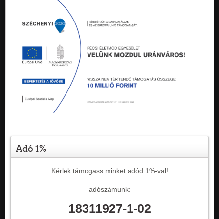
Adó 1%
Kérlek támogass minket adód 1%-val!
adószámunk:
18311927-1-02