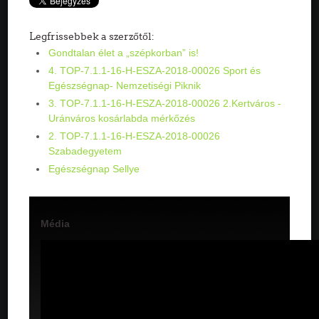
Legfrissebbek a szerzőtől:
Gondtalan élet a „szépkorban” is!
4. TOP-7.1.1-16-H-ESZA-2018-00026 Sport és
Egészségnap- Nemzetiségi Piknik
3. TOP-7.1.1-16-H-ESZA-2018-00026 2.Kertváros -
Uránváros kosárlabda mérkőzés
2. TOP-7.1.1-16-H-ESZA-2018-00026
Szabadegyetem
Egészségnap Sellye
Média