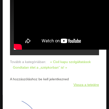
Tovább a kategóriában:
« Civil kapu szolgáltatások
Gondtalan élet a „szépkorban” is! »
A hozzászóláshoz be kell jelentkezned
Vissza a tetejére