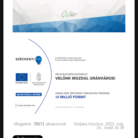
Megjelent:
39671
alkalommal
Utoljára frissítve: 2023. máj.
16., kedd 16:39