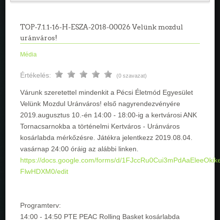
TOP-7.1.1-16-H-ESZA-2018-00026 Velünk mozdul
uránváros!
Média
Értékelés:
(0 szavazat)
Várunk szeretettel mindenkit a Pécsi Életmód Egyesület
Velünk Mozdul Uránváros! első nagyrendezvényére
2019.augusztus 10.-én 14:00 - 18:00-ig a kertvárosi ANK
Tornacsarnokba a történelmi Kertváros - Uránváros
kosárlabda mérkőzésre. Játékra jelentkezz 2019.08.04.
vasárnap 24:00 óráig az alábbi linken.
https://docs.google.com/forms/d/1FJccRu0Cui3mPdAaEleeOkik
FlwHDXM0/edit
Programterv:
14:00 - 14:50 PTE PEAC Rolling Basket kosárlabda