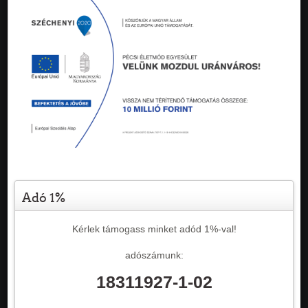
Adó 1%
Kérlek támogass minket adód 1%-val!
adószámunk:
18311927-1-02