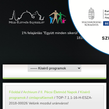
1% felajánlás "Együtt minden sikerül" Adószámunk:
18311927-1-02
Főoldal
/
Archivum
/
II. Pécsi Életmód Napok
/
Kísérő
programok
/
cimlapraKiemelt
/
TOP-7.1.1-16-H-ESZA-
2018-00026 Velünk mozdul uránváros!