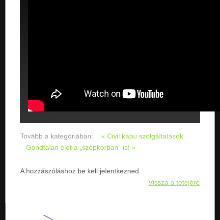
Tovább a kategóriában:
« Civil kapu szolgáltatások
Gondtalan élet a „szépkorban” is! »
A hozzászóláshoz be kell jelentkezned
Vissza a tetejére