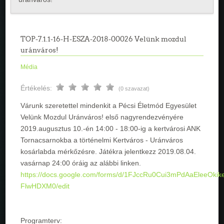
TOP-7.1.1-16-H-ESZA-2018-00026 Velünk mozdul
uránváros!
Média
Értékelés:
(0 szavazat)
Várunk szeretettel mindenkit a Pécsi Életmód Egyesület
Velünk Mozdul Uránváros! első nagyrendezvényére
2019.augusztus 10.-én 14:00 - 18:00-ig a kertvárosi ANK
Tornacsarnokba a történelmi Kertváros - Uránváros
kosárlabda mérkőzésre. Játékra jelentkezz 2019.08.04.
vasárnap 24:00 óráig az alábbi linken.
https://docs.google.com/forms/d/1FJccRu0Cui3mPdAaEleeOkik
FlwHDXM0/edit
Programterv: