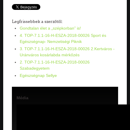
Legfrissebbek a szerzőtől:
Gondtalan élet a „szépkorban” is!
4. TOP-7.1.1-16-H-ESZA-2018-00026 Sport és
Egészségnap- Nemzetiségi Piknik
3. TOP-7.1.1-16-H-ESZA-2018-00026 2.Kertváros -
Uránváros kosárlabda mérkőzés
2. TOP-7.1.1-16-H-ESZA-2018-00026
Szabadegyetem
Egészségnap Sellye
Média