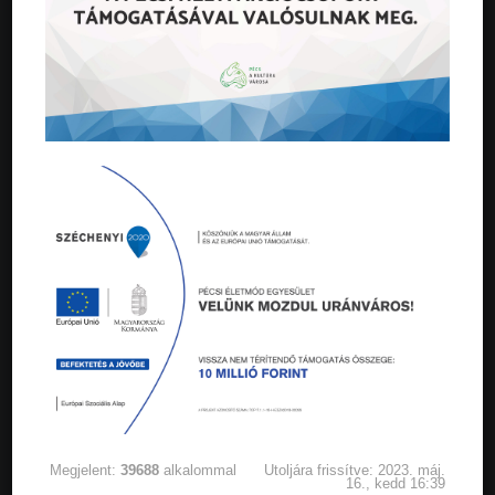
Megjelent:
39688
alkalommal
Utoljára frissítve: 2023. máj.
16., kedd 16:39