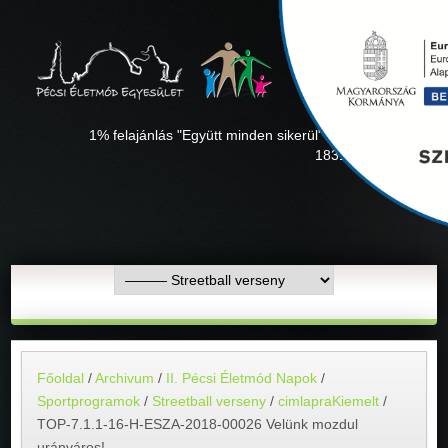
1% felajánlás "Együtt minden sikerül" Adószámunk:
18311927-1-02
Főoldal
/
Archivum
/
II. Pécsi Életmód Napok
/
Sportprogramok
/
Streetball verseny
/
cimlapraKiemelt
/
TOP-7.1.1-16-H-ESZA-2018-00026 Velünk mozdul
uránváros!