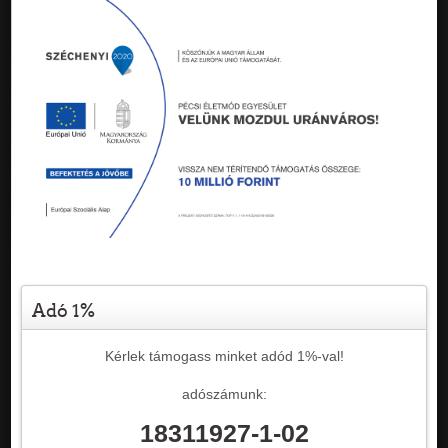
Adó 1%
Kérlek támogass minket adód 1%-val!
adószámunk:
18311927-1-02