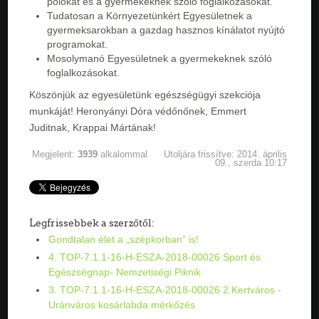
pólókat és a gyermekeknek szóló foglalkozásokat.
Tudatosan a Környezetünkért Egyesületnek a
gyermeksarokban a gazdag hasznos kínálatot nyújtó
programokat.
Mosolymanó Egyesületnek a gyermekeknek szóló
foglalkozásokat.
Köszönjük az egyesületünk egészségügyi szekciója
munkáját! Heronyányi Dóra védőnőnek, Emmert
Juditnak, Krappai Mártának!
Megjelent:
3939
alkalommal
Utoljára frissítve: 2014. április
09., szerda 10:17
Legfrissebbek a szerzőtől:
Gondtalan élet a „szépkorban” is!
4. TOP-7.1.1-16-H-ESZA-2018-00026 Sport és
Egészségnap- Nemzetiségi Piknik
3. TOP-7.1.1-16-H-ESZA-2018-00026 2.Kertváros -
Uránváros kosárlabda mérkőzés