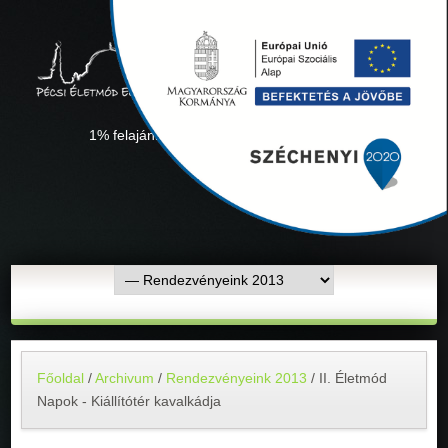
1% felajánlás "Együtt minden sikerül" Adószámunk:
18311927-1-02
Főoldal
/
Archivum
/
Rendezvényeink 2013
/
II. Életmód
Napok - Kiállítótér kavalkádja