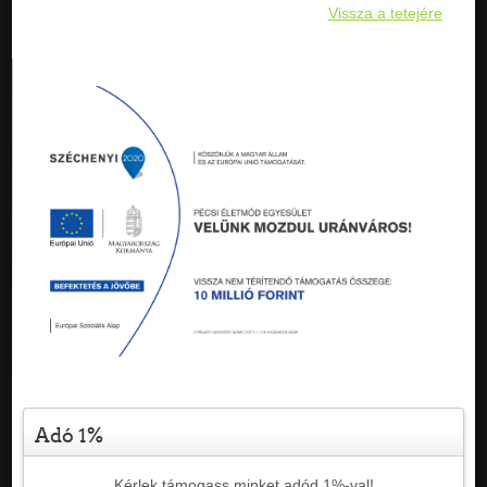
Vissza a tetejére
Adó 1%
Kérlek támogass minket adód 1%-val!