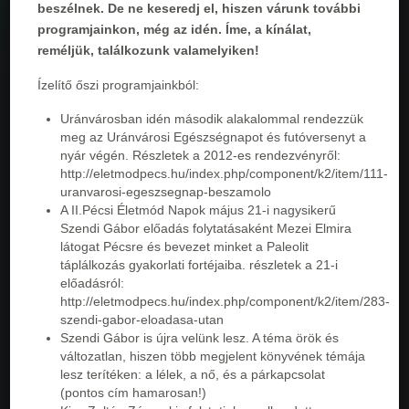
beszélnek. De ne keseredj el, hiszen várunk további
programjainkon, még az idén. Íme, a kínálat,
reméljük, találkozunk valamelyiken!
Ízelítő őszi programjainkból:
Uránvárosban idén második alakalommal rendezzük
meg az Uránvárosi Egészségnapot és futóversenyt a
nyár végén. Részletek a 2012-es rendezvényről:
http://eletmodpecs.hu/index.php/component/k2/item/111-
uranvarosi-egeszsegnap-beszamolo
A II.Pécsi Életmód Napok május 21-i nagysikerű
Szendi Gábor előadás folytatásaként Mezei Elmira
látogat Pécsre és bevezet minket a Paleolit
táplálkozás gyakorlati fortéjaiba. részletek a 21-i
előadásról:
http://eletmodpecs.hu/index.php/component/k2/item/283-
szendi-gabor-eloadasa-utan
Szendi Gábor is újra velünk lesz. A téma örök és
változatlan, hiszen több megjelent könyvének témája
lesz terítéken: a lélek, a nő, és a párkapcsolat
(pontos cím hamarosan!)