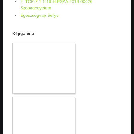
2. TOP-7.1.1-16-H-ESZA-2018-00026
Szabadegyetem
Egészségnap Sellye
Képgaléria