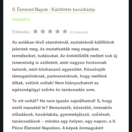
II. Életmód Napok - Kiállítótér kavalkádja
Képgaléria
Értékelés:
(0 szavazat)
Az aulában lévő standoknál, asztaloknál kiállítóink
jelentek meg, és mutathatták meg magukat,
termékeiket, tudásukat. Az érdeklődők mellett sok új
ismeretség is született, amit nagyon fontosnak
tartunk, mint közhasznú egyesület. Köszönjük
támogatóinknak, partnereinknek, hogy mellénk
álltak, velünk voltak! Nem hiányozhatott az
egészségügyi szűrés és tanácsadás sem.
Te ott voltál? Ha nem igazán sajnálhatod! S, hogy
miről maradtál le? Bemutatók, kóstolók, interaktív
előadások, kosárlabda, gyermekjátszó, szűrések,
tanácsadások – mindez egy helyen, egy napon, a II.
Pécsi Életmód Napokon. A képek önmagukért