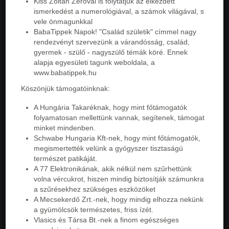
Kiss Zoltán Zéroval is folytatjuk az elkezdett
ismerkedést a numerológiával, a számok világával, s
vele önmagunkkal
BabaTippek Napok! "Család születik" címmel nagy
rendezvényt szervezünk a várandósság, család,
gyermek - szülő - nagyszülő témák köré. Ennek
alapja egyesületi tagunk weboldala, a
www.babatippek.hu
Köszönjük támogatóinknak:
A Hungária Takaréknak, hogy mint főtámogatók
folyamatosan mellettünk vannak, segítenek, támogat
minket mindenben.
Schwabe Hungaria Kft-nek, hogy mint főtámogatók,
megismertették velünk a gyógyszer tisztaságú
természet patikáját.
A 77 Elektronikának, akik nélkül nem szűrhettünk
volna vércukrot, hiszen mindig biztosítják számunkra
a szűrésekhez szükséges eszközöket
A Mecsekerdő Zrt.-nek, hogy mindig elhozza nekünk
a gyümölcsök természetes, friss ízét.
Vlasics és Társa Bt.-nek a finom egészséges