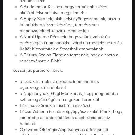
szendvicseket
A Biodefensor Kft.-nek, hogy termékeik széles
skáláját felvonultatva megjelentek.
A Happy Skinnek, akik helyi gyöngyszemeink, hiszen
laborjukban kézzel készített, természetes
alapanyagokból készítik termékeiket
A Norbi Update Pécsnek, hogy velünk voltak és
egészséges finomságokkal várták a megjelenteket és
üdítőt biztosítottak a Streetball csapatoknak.
A Frizura Szalon Flabelos termének, hogy elhozta a
rendezvényre a Flabit.
Köszönjük partnereinknek:
a csirak.hu-nak az elképesztően finom és
egészséges élő ételeket.
a Napleánynak, Gugl Mónikának, hogy megmutatta
színes egyéniségét a hangokon keresztül
Lóri masszőrnek a frissítő masszázst
Lőcsei Adrienn természetgyógyász szakértőnek, hogy
ismertette az érdeklődőknek a sóterápia pozitív
hatásait.
Ököváros-Ökörégió Alapítványnak a felajánlott