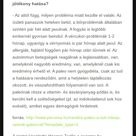
jótékony hatása?
- Az attól függ, milyen probléma miatt kezdte el valaki. Az
ízületi panaszok heteken belül, a bőrproblémák általában
szintén pár hét alatt javulnak. A fogyás is legtöbb
embernél gyorsan beindul. A vércukor-problémák 1-2
hónap, ugyanígy a vérnyomás is pár hónap alatt javul. Az
allergiák, fajtától függően pár hónap után tűnnek el. Az
autoimmun betegségek reagálnak a leglassabban, van,
amelyiknél nagyobb eredmény, van, amelyiknél csak kis
eredmény érhető el. A paleo nem gyógydiéta, csak az tud
a hatására rendeződni, amit a helytelen táplálkozás
okozott, és visszafordítható folyamatról van szó. A
paleónak része a vitamin- és ásványianyag-pótlás is, és
kerülni kell a szélsőségeket (pl. az indokolatlanul sok hús
evését), amiket egyes demagógok hirdetnek.
forrás:
http://www.pecsma.hu/randi/a-paleo-a-tuti-interju-
szendi-gaborral/?template_type=1
A riprtot készítette Haszon Zsófia a pecsma.hu