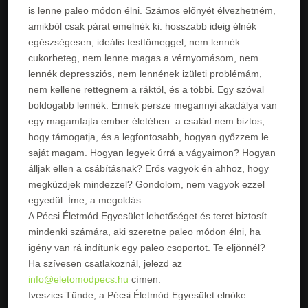
is lenne paleo módon élni. Számos előnyét élvezhetném,
amikből csak párat emelnék ki: hosszabb ideig élnék
egészségesen, ideális testtömeggel, nem lennék
cukorbeteg, nem lenne magas a vérnyomásom, nem
lennék depressziós, nem lennének izületi problémám,
nem kellene rettegnem a ráktól, és a többi. Egy szóval
boldogabb lennék. Ennek persze megannyi akadálya van
egy magamfajta ember életében: a család nem biztos,
hogy támogatja, és a legfontosabb, hogyan győzzem le
saját magam. Hogyan legyek úrrá a vágyaimon? Hogyan
álljak ellen a csábításnak? Erős vagyok én ahhoz, hogy
megküzdjek mindezzel? Gondolom, nem vagyok ezzel
egyedül. Íme, a megoldás:
A Pécsi Életmód Egyesület lehetőséget és teret biztosít
mindenki számára, aki szeretne paleo módon élni, ha
igény van rá indítunk egy paleo csoportot. Te eljönnél?
Ha szívesen csatlakoznál, jelezd az
info@eletomodpecs.hu
címen.
Iveszics Tünde, a Pécsi Életmód Egyesület elnöke