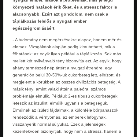
környezeti hatások érik őket, és a stressz faktor is
alacsonyabb. Ezért azt gondolom, nem csak a
táplálkozás felelős a nyugati ember
egészségromlásáért.
- A tudomány nem megérzésekre alapoz, hanem mér és
elemez. Vizsgálatok alapján pedig kimutatható, mik a
főhatások: az egyik ilyen például a táplálkozás. Sok más
mellett két nyilvánvaló tény bizonyítja ezt. Az egyik, hogy
ahány természeti nép áttért a nyugati étrendre, egy
generáción belül 30-50%-uk cukorbeteg lett, elhízott, és
megjelent a körükben az összes civilizációs betegség. A
másik tény: amint valaki áttér a paleóra, számos
problémája elmúlik. Például: 2-es típusú cukorbetegek
leteszik az inzulint, elmúlik ugyanis a betegségük.
Elmúlnak az ízületi fájdalmak, a különféle bőrpanaszok,
rendeződik a vérnyomás, az emberek lefogynak,
visszanyerik normál súlyukat. Ezek a jelenségek
kézenfekvően bizonyítják, hogy nem a stressz, hanem a