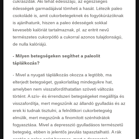
cukrászdák. Aki tehát édesszájú, az egészséges
édességek garmadájával tömheti a hasát. Létezik paleo
csokoládé is, amit cukorbetegeknek és fogyókúrázóknak
is ajánlhatunk, hiszen a paleo édességek sokkal
kevesebb kalóriát tartalmaznak, pl. az eritrit nevű
természetes cukorpótló a cukorral azonos tulajdonságú,
de nulla kalóriájú.
- Milyen betegségeken segíthet a paleolit
táplálkozás?
- Mivel a nyugati táplálkozás okozza a legtöbb, ma
elterjedt betegséget, gyakorlatilag mindegyikre hat,
amelyben nem visszafordíthatatlan szöveti változás
történt. A szív- és érrendszeri betegségeket megállítja és
visszafordítja, mert megszűnik az állandó gyulladás és az
erek ki tudnak tisztulni, a felnőttkori cukorbetegség
elmúlik, mert megszűnik a finomított szénhidrátok
fogyasztása. Mivel a depresszió gyulladásos természetű
betegség, ebben is jelentős javulás tapasztalható. A rák
esetén a paleo azért hasznos, mert a daganatok