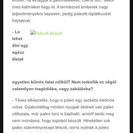
üres kalóriákat hagy el. A természeti emberek nagy
teljesítményekre képesek, pedig paleolit táplálkozást
folytatnak.
- Le
lehet
élni egy
egész
életet
egyetlen bűnös falat nélkül? Nem torkollik ez végül
valamilyen tragédiába, vagy zabálásba?
- Téves elképzelés, hogy a paleo egy aszkéta életmód
volna. Gyakorlatilag minden nyugati ételnek van paleo
változata, már paleo túró is kapható, amiről senki meg
nem mondaná, hogy tojásból készült. Hihetetlen sok
paleo süteményrecept létezik, sorra nyílnak a paleo