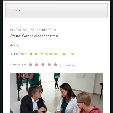
Főoldal
2013. máj. 22., szerda 20:19
Szendi Gábor előadása után...
Írta:
Betűméret
Nyomtatás
E-mail
Értékelés:
(0 szavazat)