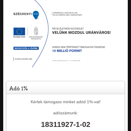
Adó 1%
Kérlek támogass minket adód 1%-val!
adószámunk:
18311927-1-02