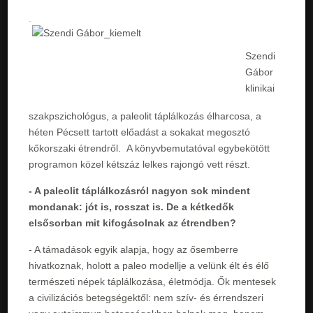
Szendi
Gábor
klinikai
szakpszichológus, a paleolit táplálkozás élharcosa, a
héten Pécsett tartott előadást a sokakat megosztó
kőkorszaki étrendről. A könyvbemutatóval egybekötött
programon közel kétszáz lelkes rajongó vett részt.
- A paleolit táplálkozásról nagyon sok mindent
mondanak: jót is, rosszat is. De a kétkedők
elsősorban mit kifogásolnak az étrendben?
- A támadások egyik alapja, hogy az ősemberre
hivatkoznak, holott a paleo modellje a velünk élt és élő
természeti népek táplálkozása, életmódja. Ők mentesek
a civilizációs betegségektől: nem szív- és érrendszeri