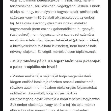
vagy autoimmun betegségekben halnak meg, hanem
fertőzésekben, sérülésekben, végelgyengülésben. Ennek
fő oka az, hogy csak olyasmit fogyasztanak, amihez sok
százezer vagy millió év alatt alkalmazkodott az emberi
faj. Azaz csak alacsony glikémiás indexű ételeket
fogyasztanak (nem esznek gabonaféléket, burgonyát,
rizst, cukrot), nem fogyasztanak a szervezet számára
evolúciós értelemben idegen fehérjéket (pl. tejet, glutént,
a hüvelyesekben található lektineket), nem használnak
növényi olajokat. És végül: mértékletesen táplálkoznak.
-
Mi a probléma például a tejjel? Miért nem javasolják
a paleolit táplálkozás hívei?
- Minden emlős faj a saját tejét tudja megemészteni.
Idegen emlősállatok teje részben rosszul emészthető,
részben autoimmun, részben ételallergiás folyamatokat
indíthat el. Bizonyított, hogy a gyermekkori
cukorbetegség egyik kiváltója a korai tehéntej-fogyasztás.
Sok ember ekcémája, vagy aknéi a tej- és tejtermékek
elhagyása után megszűnnek. A tejben növekedési