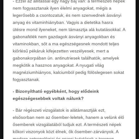
- Ezzel az állítással egy nagy baj van: a természeti népek
nem fogyasztanak ilyen élelmi anyagokat, mégis a
legerősebb a csontozatuk, és nem szenvednek ásványi
anyag és vitaminhiányban. Vagyis a dietetika hasra
ütésre mond ilyeneket, nem támasztja alá kutatásokkal. A
gabonafélék nem gazdagok ásványi anyagokban és
vitaminokban, sőt a ma egészségesnek mondott teljes
kiőrlésű pékáruk kifejezetten veszélyesek, mert a
gabonakorpában ún. antinutriesek találhatók, amelyek
megkötik a hasznos anyagokat. A nyugati világ
magnéziumhiányos, kalciumból pedig fölöslegesen sokat
fogyasztanak.
- Bizonyítható egyébként, hogy elődeink
egészségesebbek voltak nálunk?
- Bár régészeti vizsgálatok is alátámasztják ezt,
elsősorban nem az ősember-leletek, hanem a velünk élő
ősemberek vizsgálatából tudjuk ezt. A természeti népek
kőkori viszonyok közt élnek, ők ősember-zárványok. A
modern antropológiai és orvosi kutatások a terepen