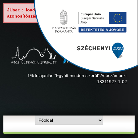
JUser: :_load: Nem tölthető be a következő
azonosítószámú felhasználó: 62
1% felajánlás "Együtt minden sikerül" Adószámunk:
18311927-1-02