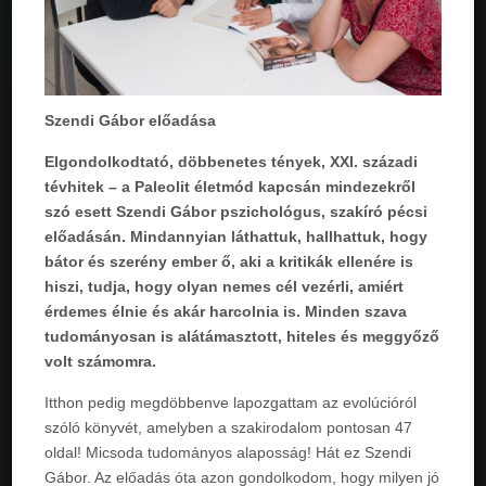
Szendi Gábor előadása
Elgondolkodtató, döbbenetes tények, XXI. századi
tévhitek – a Paleolit életmód kapcsán mindezekről
szó esett Szendi Gábor pszichológus, szakíró pécsi
előadásán. Mindannyian láthattuk, hallhattuk, hogy
bátor és szerény ember ő, aki a kritikák ellenére is
hiszi, tudja, hogy olyan nemes cél vezérli, amiért
érdemes élnie és akár harcolnia is. Minden szava
tudományosan is alátámasztott, hiteles és meggyőző
volt számomra.
Itthon pedig megdöbbenve lapozgattam az evolúcióról
szóló könyvét, amelyben a szakirodalom pontosan 47
oldal! Micsoda tudományos alaposság! Hát ez Szendi
Gábor. Az előadás óta azon gondolkodom, hogy milyen jó