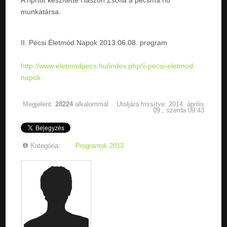
munkatársa.
II. Pécsi Életmód Napok 2013.06.08. program
http://www.eletmodpecs.hu/index.php/ii-pecsi-eletmod-
napok
Megjelent:
28224
alkalommal
Utoljára frissítve: 2014. április
09., szerda 09:43
Kategória:
Programok 2013