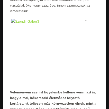
vizsgálják őket vagy száz éve, innen származnak az
ismereteink.
-
Véleményem szerint figyelembe kellene venni azt is,
hogy a mai, kőkorszaki életmódot folytató
kortársaink teljesen más környezetben élnek, mint a
nyugati ember. Mások a problémáik, más jellegű