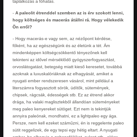
táplálkozás a főhatás.
-
A paleolit étrenddel szemben az is érv szokott lenni,
hogy költséges és macerás átállni rá. Hogy vélekedik
Ön erről?
- Hogy macerás-e vagy sem, az nézőpont kérdése,
főként, ha az egészségünk és az életünk a tét. Ám
mindenképpen költségcsökkentő tényezőnek kell
tekinteni az idővel mérséklődő gyógyszerfogyasztást,
orvoslátogatást, betegség miatt kieső keresetet, továbbá
azoknak a luxuskalóriáknak az elhagyását, amiket a
nyugati ember rendszeresen vásárol, mint például a
literszámra fogyasztott sörök, üdítők, sütemények,
chipsek, rágcsák, édességek stb. Ez az étrend akkor
drága, ha valaki maglisztekből állandóan süteményeket
meg paleo kenyereket sütöget. Ezt nem is tekintjük
annyira paleónak, mondhatni, ez a lightpaleo egy ága.
Persze, nem kell ezeket száműzni, én is reggelente paleo
sütit reggelizek, de egy tepsi egy hétig eltart. A nyugati
ember, ha elhagyja a gabonaféléket, cukrot stb., akkor