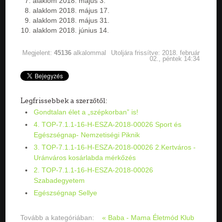
alaklom 2018. május 3.
alaklom 2018. május 17.
alaklom 2018. május 31.
alaklom 2018. június 14.
Megjelent:
45136
alkalommal
Utoljára frissítve: 2018. február
02., péntek 14:34
Legfrissebbek a szerzőtől:
Gondtalan élet a „szépkorban” is!
4. TOP-7.1.1-16-H-ESZA-2018-00026 Sport és
Egészségnap- Nemzetiségi Piknik
3. TOP-7.1.1-16-H-ESZA-2018-00026 2.Kertváros -
Uránváros kosárlabda mérkőzés
2. TOP-7.1.1-16-H-ESZA-2018-00026
Szabadegyetem
Egészségnap Sellye
Tovább a kategóriában:
« Baba - Mama Életmód Klub