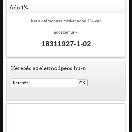
Adó 1%
Kérlek támogass minket adód 1%-val!
adószámunk:
18311927-1-02
Keresés az eletmodpecs.hu-n