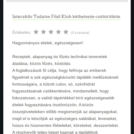
Interaktív Tudatos Főző Klub kéthetente csütörtökön
Értékelés:
(0 szavazat)
Hagyományos ételek, egészségesen!
Receptek, alapanyag és főzés technikai ismeretek
átadása, közös főzés, kóstolás.
A foglalkozások fő célja, hogy felhívja az emberek
figyelmét a sok egészségkárosító táplálék mellőzésének
fontosságára, a túlzott cukor, só, szénhidrát
fogyasztásának csökkentésére, mindamellett, hogy
fokozatosan, a valódi tápértékkel bíró egészségesebb
ételek fogyasztására ösztönözzön. A közös
összejöveteleken előbb megismerjük az alapanyagokat,
majd el is készítjük az egészséges salátákat, leveseket,
húsos és húsmentes főételeket, köreteket, desszerteket.
A résztvevők teljes képet kapnak a táplálékok