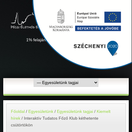
1% felajánlás "Együtt minden sikerül" Adószámunk:
18311927-1-02
Főoldal
/
Egyesületünk
/
Egyesületünk tagjai
/
Kiemelt
hírek
/
Interaktív Tudatos Főző Klub kéthetente
csütörtökön