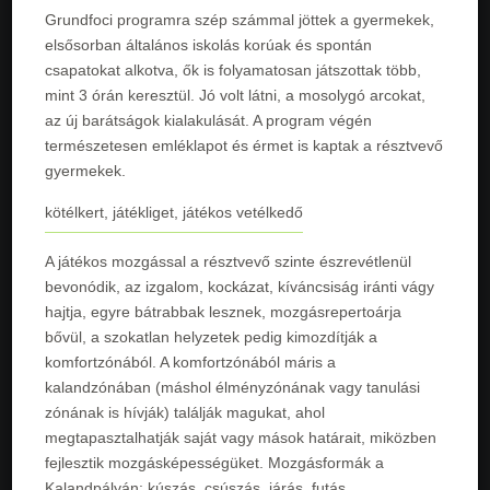
Grundfoci programra szép számmal jöttek a gyermekek,
elsősorban általános iskolás korúak és spontán
csapatokat alkotva, ők is folyamatosan játszottak több,
mint 3 órán keresztül. Jó volt látni, a mosolygó arcokat,
az új barátságok kialakulását. A program végén
természetesen emléklapot és érmet is kaptak a résztvevő
gyermekek.
kötélkert, játékliget, játékos vetélkedő
A játékos mozgással a résztvevő szinte észrevétlenül
bevonódik, az izgalom, kockázat, kíváncsiság iránti vágy
hajtja, egyre bátrabbak lesznek, mozgásrepertoárja
bővül, a szokatlan helyzetek pedig kimozdítják a
komfortzónából. A komfortzónából máris a
kalandzónában (máshol élményzónának vagy tanulási
zónának is hívják) találják magukat, ahol
megtapasztalhatják saját vagy mások határait, miközben
fejlesztik mozgásképességüket. Mozgásformák a
Kalandpályán: kúszás, csúszás, járás, futás,