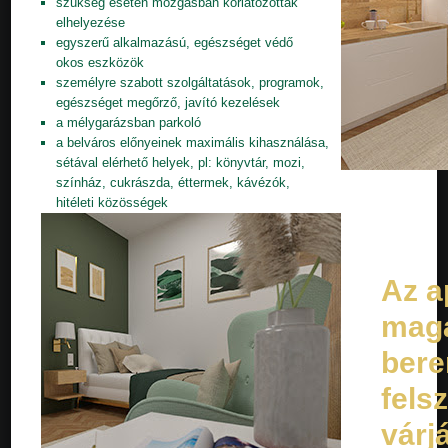
szükség esetén mozgásban korlátozottak
elhelyezése
egyszerű alkalmazású, egészséget védő
okos eszközök
személyre szabott szolgáltatások, programok,
egészséget megőrző, javító kezelések
a mélygarázsban parkoló
a belváros előnyeinek maximális kihasználása,
sétával elérhető helyek, pl: könyvtár, mozi,
színház, cukrászda, éttermek, kávézók,
hitéleti közösségek
Az a
mag
bere
fels
várjá