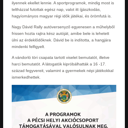
ilyennek ekellet lennie. A sportprogramok, mindig most is
teltházzal futottak egész nap, valot itt íjjászkodás,
hagyíományos magyar régi idők játékai, és örömfutá is.
Nagy Dávid Rally autóversenyző egyenesen a műhelyből
frissen hozta rajtra kész autóját, amibe bele is lehetett
ülni az érdeklődőknek. Dávid be is indította, a hangjára
mindenki felfigyelt.
A vándorló töri csapata tartott viselet bemutatót, illetve
harci bemutatót. A látogatók kipróbálhatták a 16 -17.
század fegyvereit, valamint a gyermekek népi játékokkal
ismerkedhettek.