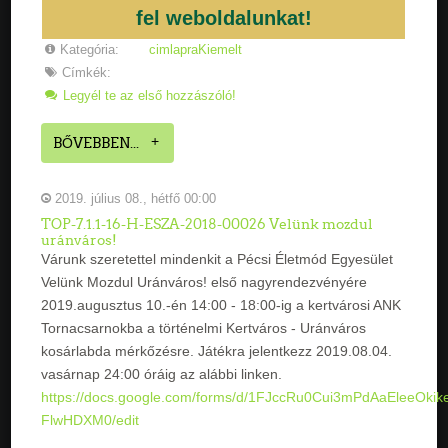
fel weboldalunkat!
Kategória:
cimlapraKiemelt
Címkék:
Legyél te az első hozzászóló!
BŐVEBBEN...
2019. július 08., hétfő 00:00
TOP-7.1.1-16-H-ESZA-2018-00026 Velünk mozdul
uránváros!
Várunk szeretettel mindenkit a Pécsi Életmód Egyesület
Velünk Mozdul Uránváros! első nagyrendezvényére
2019.augusztus 10.-én 14:00 - 18:00-ig a kertvárosi ANK
Tornacsarnokba a történelmi Kertváros - Uránváros
kosárlabda mérkőzésre. Játékra jelentkezz 2019.08.04.
vasárnap 24:00 óráig az alábbi linken.
https://docs.google.com/forms/d/1FJccRu0Cui3mPdAaEleeOkik
FlwHDXM0/edit