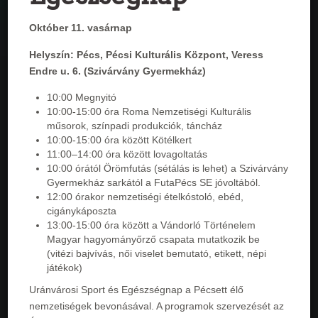
Október 11. vasárnap
Helyszín: Pécs, Pécsi Kulturális Központ, Veress
Endre u. 6. (Szivárvány Gyermekház)
10:00 Megnyitó
10:00-15:00 óra Roma Nemzetiségi Kulturális
műsorok, színpadi produkciók, táncház
10:00-15:00 óra között Kötélkert
11:00–14:00 óra között lovagoltatás
10:00 órától Örömfutás (sétálás is lehet) a Szivárvány
Gyermekház sarkától a FutaPécs SE jóvoltából.
12:00 órakor nemzetiségi ételkóstoló, ebéd,
cigánykáposzta
13:00-15:00 óra között a Vándorló Történelem
Magyar hagyományőrző csapata mutatkozik be
(vitézi bajvívás, női viselet bemutató, etikett, népi
játékok)
Uránvárosi Sport és Egészségnap a Pécsett élő
nemzetiségek bevonásával. A programok szervezését az