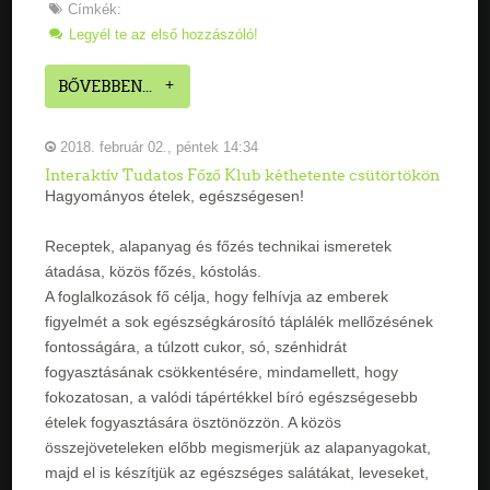
Címkék:
Legyél te az első hozzászóló!
BŐVEBBEN...
2018. február 02., péntek 14:34
Interaktív Tudatos Főző Klub kéthetente csütörtökön
Hagyományos ételek, egészségesen!
Receptek, alapanyag és főzés technikai ismeretek
átadása, közös főzés, kóstolás.
A foglalkozások fő célja, hogy felhívja az emberek
figyelmét a sok egészségkárosító táplálék mellőzésének
fontosságára, a túlzott cukor, só, szénhidrát
fogyasztásának csökkentésére, mindamellett, hogy
fokozatosan, a valódi tápértékkel bíró egészségesebb
ételek fogyasztására ösztönözzön. A közös
összejöveteleken előbb megismerjük az alapanyagokat,
majd el is készítjük az egészséges salátákat, leveseket,