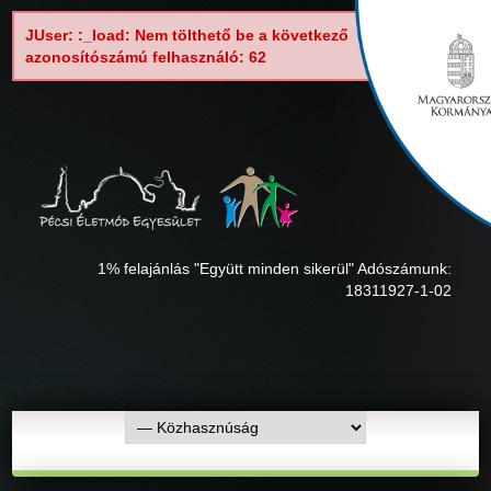
JUser: :_load: Nem tölthető be a következő
azonosítószámú felhasználó: 62
1% felajánlás "Együtt minden sikerül" Adószámunk:
18311927-1-02