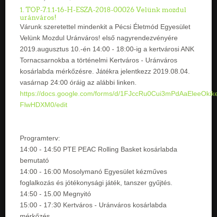
1. TOP-7.1.1-16-H-ESZA-2018-00026 Velünk mozdul
uránváros!
Várunk szeretettel mindenkit a Pécsi Életmód Egyesület
Velünk Mozdul Uránváros! első nagyrendezvényére
2019.augusztus 10.-én 14:00 - 18:00-ig a kertvárosi ANK
Tornacsarnokba a történelmi Kertváros - Uránváros
kosárlabda mérkőzésre. Játékra jelentkezz 2019.08.04.
vasárnap 24:00 óráig az alábbi linken.
https://docs.google.com/forms/d/1FJccRu0Cui3mPdAaEleeOkik
FlwHDXM0/edit
Programterv:
14:00 - 14:50 PTE PEAC Rolling Basket kosárlabda
bemutató
14:00 - 16:00 Mosolymanó Egyesület kézműves
foglalkozás és jótékonysági játék, tanszer gyűjtés.
14:50 - 15.00 Megnyitó
15:00 - 17:30 Kertváros - Uránváros kosárlabda
mérkőzés