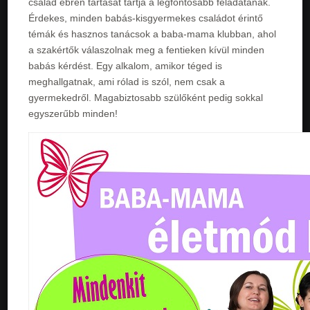
család ébren tartását tartja a legfontosabb feladatának.
Érdekes, minden babás-kisgyermekes családot érintő
témák és hasznos tanácsok a baba-mama klubban, ahol
a szakértők válaszolnak meg a fentieken kívül minden
babás kérdést. Egy alkalom, amikor téged is
meghallgatnak, ami rólad is szól, nem csak a
gyermekedről. Magabiztosabb szülőként pedig sokkal
egyszerűbb minden!