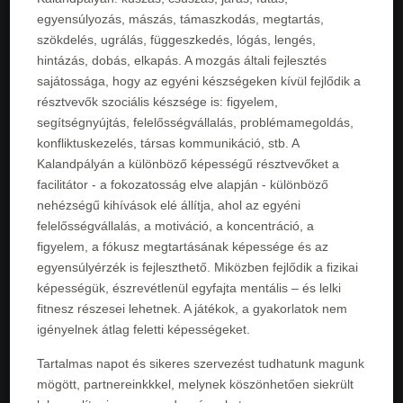
egyensúlyozás, mászás, támaszkodás, megtartás,
szökdelés, ugrálás, függeszkedés, lógás, lengés,
hintázás, dobás, elkapás. A mozgás általi fejlesztés
sajátossága, hogy az egyéni készségeken kívül fejlődik a
résztvevők szociális készsége is: figyelem,
segítségnyújtás, felelősségvállalás, problémamegoldás,
konfliktuskezelés, társas kommunikáció, stb. A
Kalandpályán a különböző képességű résztvevőket a
facilitátor - a fokozatosság elve alapján - különböző
nehézségű kihívások elé állítja, ahol az egyéni
felelősségvállalás, a motiváció, a koncentráció, a
figyelem, a fókusz megtartásának képessége és az
egyensúlyérzék is fejleszthető. Miközben fejlődik a fizikai
képességük, észrevétlenül egyfajta mentális – és lelki
fitnesz részesei lehetnek. A játékok, a gyakorlatok nem
igényelnek átlag feletti képességeket.
Tartalmas napot és sikeres szervezést tudhatunk magunk
mögött, partnereinkkkel, melynek köszönhetően siekrült