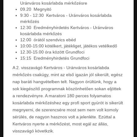
Uránváros kosárlabda mérkőzésre
09.20 Megnyitó
9:30 - 12:30 Kertváros - Uránváros kosárlabda
mérkőzés
12:30 Eredményhirdetés Kertváros - Uránváros
kosárlabda mérkőzés
12:00 órától szendvics ebéd
10:00-15:00 kötélkert, játékliget, játékos vetélkedő
12.30-15.00 óra között Grundfoci
15:15 Eredményhirdetés Grundfoci
A 2. visszavágó Kertváros - Uránváros kosárlabda
mérkőzés csakúgy, mint az első igazán jól sikerült, egész
nap baráti hangvételben telt. Nagyon örültünk, hogy a
sok kiegészítő programnak köszönhetően sokan eljöttek
a rendezvényre. A maratoni 180 perces folyamatos
kosárlabda mérkőzéshez egy profi sport gyúrót is sikerült
megnyerni, de szerencsére most sem nem volt komoly
sérülés, de nagyon hasznos volt a jelenléte. Ezúttal a
Kertváros nyerte a mérkőzést, most egál az állás,
visszavágó követkzik.