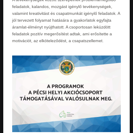
feladatok, kalandos, mozgást igénylő tevékenységek,
valamint kreativitást és csapatmunkát igénylő feladatok. A
jól tervezett folyamat hatására a gyakorlatok egyfajta
áramlat-­élményt nyújthatott. A csoportosan leküzdött
feladatok pozitív megerősítést adtak, ami erősítette a
motivációt, az elköteleződést, a csapatszellemet.