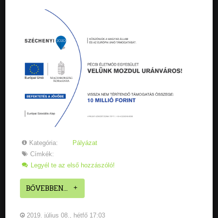
Kategória:
Pályázat
Címkék:
Legyél te az első hozzászóló!
BŐVEBBEN...
2019. július 08., hétfő 17:03