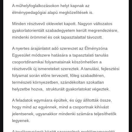
A műhelyfoglalkozásokon helyt kapnak az
élménypedagógiai alapú megközelítések is.
Minden résztvevő oklevelet kapott. Nagyon változatos
gyakorlatorientált szabadegyetem került megrendezésre,
mindenki örömmel és osk tapasztalattal távozott.
A nyertes árajánlatot adó szerevzet az Élményzóna
Egyesület módszere hatására a tapasztalati tanulás
csoportdinamikai folyamatainak köszönhetően a
résztvevők új ismereteket szereztek. A tanulási, fejlesztési
folyamat során előre tervezett, főleg szabadtéren,
természeti környezetben, szándékoltan szokatlan
helyzetbe hozva, strukturált gyakorlatokat végeztek.
A feladatok egymásra épültek, és úgy állították össze,
hogy mind az egyénnek, mind a csoportnak kihívást
jelentsenek, ugyanakkor mindenki számára teljesíthetők
legyenek.
A tevékenységek között szerepelnek problémamegoldó