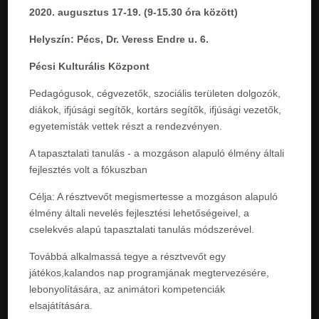
2020. augusztus 17-19. (9-15.30 óra között)
Helyszín: Pécs, Dr. Veress Endre u. 6.
Pécsi Kulturális Központ
Pedagógusok, cégvezetők, szociális területen dolgozók,
diákok, ifjúsági segítők, kortárs segítők, ifjúsági vezetők,
egyetemisták vettek részt a rendezvényen.
A tapasztalati tanulás - a mozgáson alapuló élmény általi
fejlesztés volt a fókuszban
Célja: A résztvevőt megismertesse a mozgáson alapuló
élmény általi nevelés fejlesztési lehetőségeivel, a
cselekvés alapú tapasztalati tanulás módszerével.
Továbbá alkalmassá tegye a résztvevőt egy
játékos,kalandos nap programjának megtervezésére,
lebonyolítására, az animátori kompetenciák
elsajátítására.