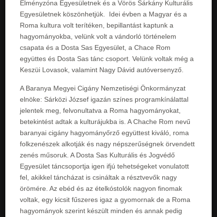
Élményzóna Egyesületnek és a Vörös Sárkány Kulturális
Egyesületnek köszönhetjük. Idei évben a Magyar és a
Roma kultura volt terítéken, bepillantást kaptunk a
hagyományokba, velünk volt a vándorló történelem
csapata és a Dosta Sas Egyesület, a Chace Rom
együttes és Dosta Sas tánc csoport. Velünk voltak még a
Keszüi Lovasok, valamint Nagy Dávid autóversenyző.
A Baranya Megyei Cigány Nemzetiségi Önkormányzat
elnöke: Sárközi József igazán színes programkínálattal
jelentek meg, felvonultatva a Roma hagyományokat,
betekintést adtak a kulturájukba is. A Chache Rom nevű
baranyai cigány hagyományőrző együttest kiváló, roma
folkzenészek alkotják és nagy népszerűségnek örvendett
zenés műsoruk. A Dosta Sas Kulturális és Jogvédő
Egyesület táncsoportja igen ifjú tehetségeket vonulatott
fel, akikkel táncházat is csináltak a résztvevők nagy
örömére. Az ebéd és az ételkóstolók nagyon finomak
voltak, egy kicsit fűszeres igaz a gyomornak de a Roma
hagyományok szerint készült minden és annak pedig