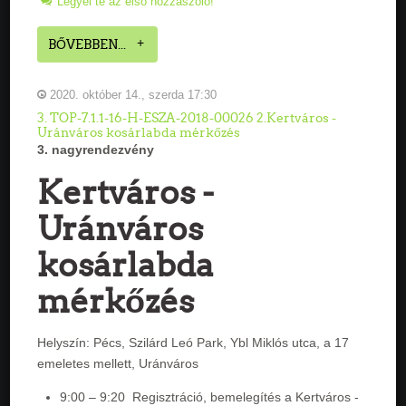
Legyél te az első hozzászóló!
BŐVEBBEN...
2020. október 14., szerda 17:30
3. TOP-7.1.1-16-H-ESZA-2018-00026 2.Kertváros -
Uránváros kosárlabda mérkőzés
3. nagyrendezvény
Kertváros -
Uránváros
kosárlabda
mérkőzés
Helyszín: Pécs, Szilárd Leó Park, Ybl Miklós utca, a 17
emeletes mellett, Uránváros
9:00 – 9:20 Regisztráció, bemelegítés a Kertváros -