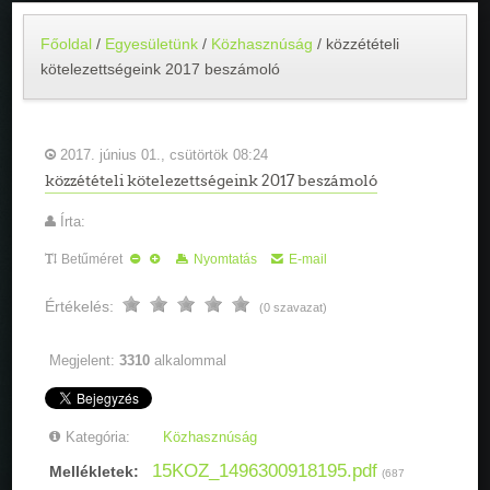
Főoldal
/
Egyesületünk
/
Közhasznúság
/
közzétételi
kötelezettségeink 2017 beszámoló
2017. június 01., csütörtök 08:24
közzétételi kötelezettségeink 2017 beszámoló
Írta:
Betűméret
Nyomtatás
E-mail
Értékelés:
(0 szavazat)
Megjelent:
3310
alkalommal
Kategória:
Közhasznúság
15KOZ_1496300918195.pdf
Mellékletek:
(687