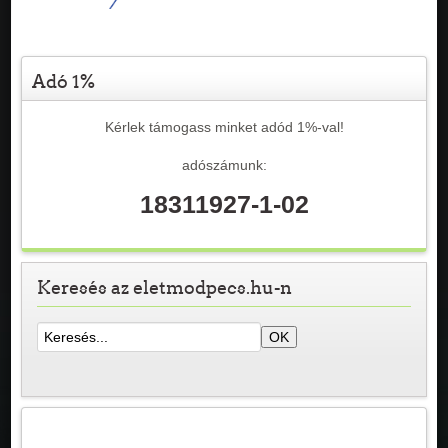
Adó 1%
Kérlek támogass minket adód 1%-val!
adószámunk:
18311927-1-02
Keresés az eletmodpecs.hu-n