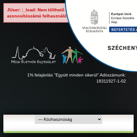
JUser: :_load: Nem tölthető be a következő
azonosítószámú felhasználó: 62
1% felajánlás "Együtt minden sikerül" Adószámunk:
18311927-1-02