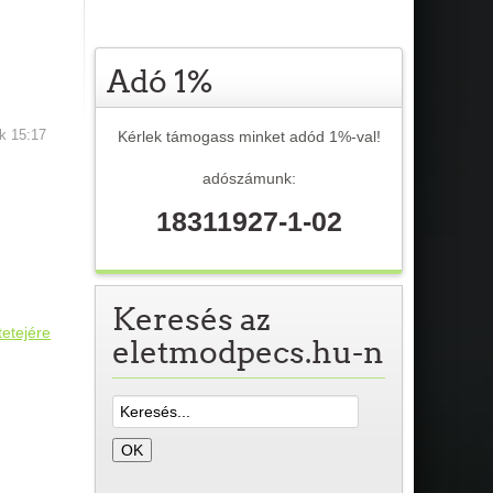
Adó 1%
Kérlek támogass minket adód 1%-val!
ök 15:17
adószámunk:
18311927-1-02
Keresés az
tetejére
eletmodpecs.hu-n