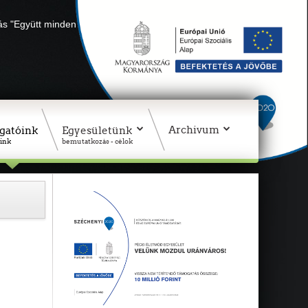
lás "Együtt minden sikerül" Adószámunk: 18311927-1-02
Archivum
gatóink
Egyesületünk
ink
bemutatkozás - célok