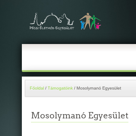
Főoldal
/
Támogatóink
/
Mosolymanó Egyesület
Mosolymanó Egyesület