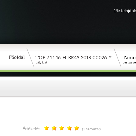
1% felaján
Főoldal
TOP-7.1.1-16-H-ESZA-2018-00026
Támo
pályázat
partnere
Értékelés:
(1 szavazat)