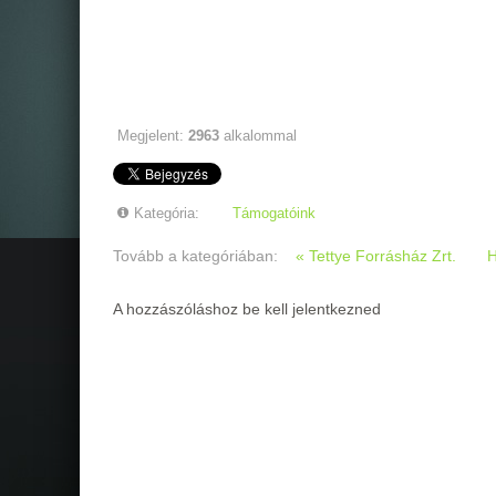
Megjelent:
2963
alkalommal
Kategória:
Támogatóink
Tovább a kategóriában:
« Tettye Forrásház Zrt.
H
A hozzászóláshoz be kell jelentkezned