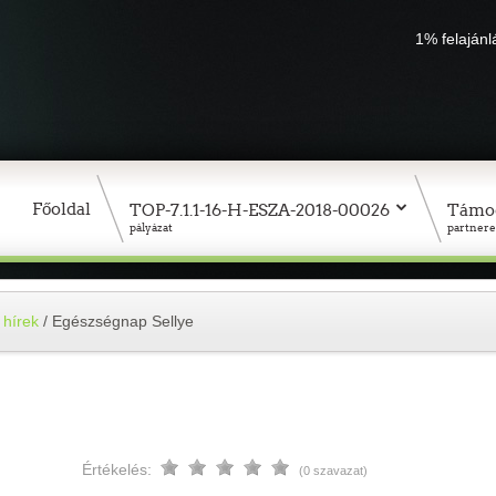
1% felaján
Főoldal
TOP-7.1.1-16-H-ESZA-2018-00026
Támo
pályázat
partnere
 hírek
/
Egészségnap Sellye
Értékelés:
(0 szavazat)