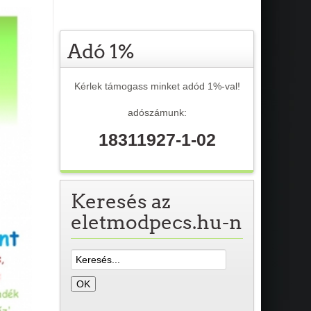
Adó 1%
Kérlek támogass minket adód 1%-val!
adószámunk:
18311927-1-02
Keresés az
eletmodpecs.hu-n