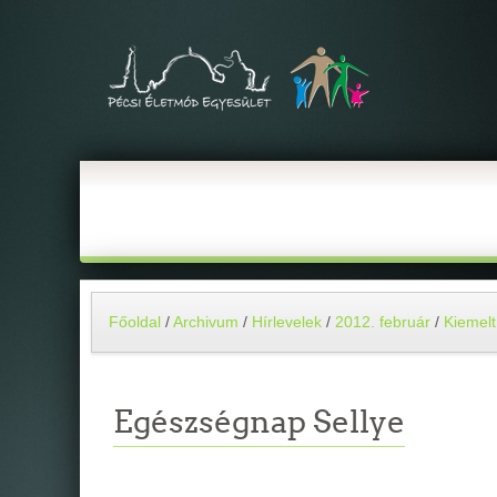
Főoldal
/
Archivum
/
Hírlevelek
/
2012. február
/
Kiemelt
Egészségnap Sellye