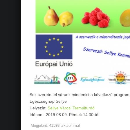
Sok szeretettel várunk mindenkit a következő program
Egészségnap Sellye
Helyszín:
Sellye Városi Termálfürdő
Időpont: 2019.08.09. Péntek 14:30-tól
Megjelent:
43598
alkalommal