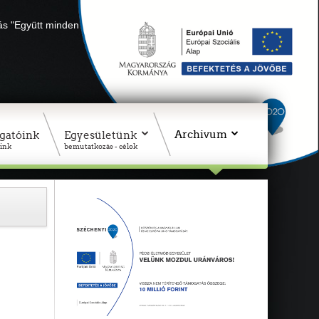
lás "Együtt minden sikerül" Adószámunk: 18311927-1-02
Archivum
gatóink
Egyesületünk
ink
bemutatkozás - célok