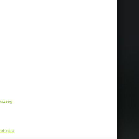
észség
tetejére