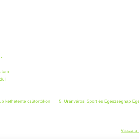
:
 -
etem
dul
lub kéthetente csütörtökön
5. Uránvárosi Sport és Egészségnap Eg
Vissza a 