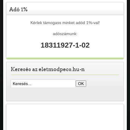
Adó 1%
Kérlek támogass minket adód 1%-val!
adószámunk:
18311927-1-02
Keresés az eletmodpecs.hu-n