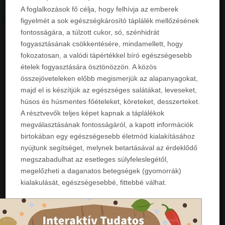
A foglalkozások fő célja, hogy felhívja az emberek
figyelmét a sok egészségkárosító táplálék mellőzésének
fontosságára, a túlzott cukor, só, szénhidrát
fogyasztásának csökkentésére, mindamellett, hogy
fokozatosan, a valódi tápértékkel bíró egészségesebb
ételek fogyasztására ösztönözzön. A közös
összejöveteleken előbb megismerjük az alapanyagokat,
majd el is készítjük az egészséges salátákat, leveseket,
húsos és húsmentes főételeket, köreteket, desszerteket.
A résztvevők teljes képet kapnak a táplálékok
megválasztásának fontosságáról, a kapott információk
birtokában egy egészségesebb életmód kialakításához
nyújtunk segítséget, melynek betartásával az érdeklődő
megszabadulhat az esetleges súlyfeleslegétől,
megelőzheti a daganatos betegségek (gyomorrák)
kialakulását, egészségesebbé, fittebbé válhat.