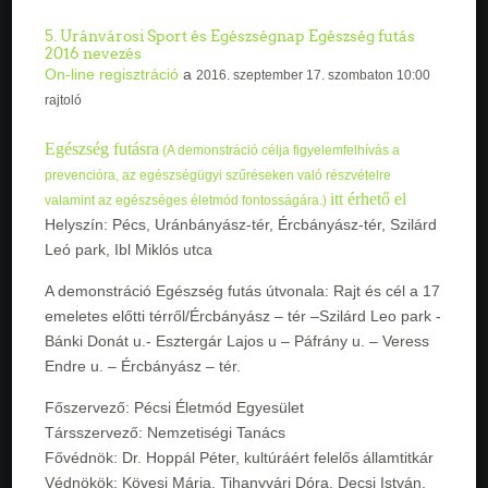
5. Uránvárosi Sport és Egészségnap Egészség futás
2016 nevezés
On-line regisztráció
a
2016. szeptember 17. szombaton 10:00
rajtoló
Egészség futásra
(A demonstráció célja figyelemfelhívás a
prevencióra, az egészségügyi szűréseken való részvételre
itt érhető el
valamint az egészséges életmód fontosságára.)
Helyszín: Pécs, Uránbányász-tér, Ércbányász-tér, Szilárd
Leó park, Ibl Miklós utca
A demonstráció Egészség futás útvonala: Rajt és cél a 17
emeletes előtti térről/Ércbányász – tér –Szilárd Leo park -
Bánki Donát u.- Esztergár Lajos u – Páfrány u. – Veress
Endre u. – Ércbányász – tér.
Főszervező: Pécsi Életmód Egyesület
Társszervező: Nemzetiségi Tanács
Fővédnök: Dr. Hoppál Péter, kultúráért felelős államtitkár
Védnökök: Kövesi Mária, Tihanyvári Dóra, Decsi István,