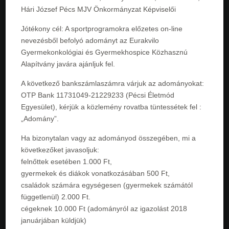
Hári József Pécs MJV Önkormányzat Képviselői
Jótékony cél: A sportprogramokra előzetes on-line
nevezésből befolyó adományt az Eurakvilo
Gyermekonkológiai és Gyermekhospice Közhasznú
Alapítvány javára ajánljuk fel.
A következő bankszámlaszámra várjuk az adományokat:
OTP Bank 11731049-21229233 (Pécsi Életmód
Egyesület), kérjük a közlemény rovatba tüntessétek fel :
„Adomány”.
Ha bizonytalan vagy az adományod összegében, mi a
következőket javasoljuk:
felnőttek esetében 1.000 Ft,
gyermekek és diákok vonatkozásában 500 Ft,
családok számára egységesen (gyermekek számától
függetlenül) 2.000 Ft.
cégeknek 10.000 Ft (adományról az igazolást 2018
januárjában küldjük)