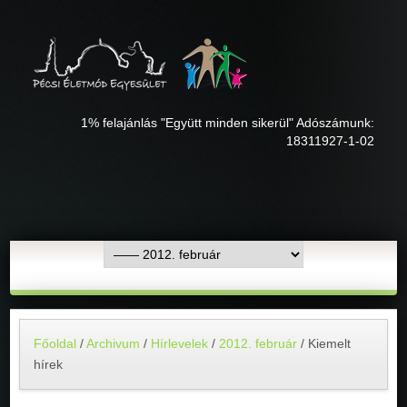
1% felajánlás "Együtt minden sikerül" Adószámunk:
18311927-1-02
Főoldal
/
Archivum
/
Hírlevelek
/
2012. február
/
Kiemelt
hírek