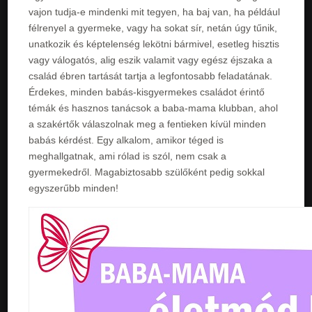
vajon tudja-e mindenki mit tegyen, ha baj van, ha például
félrenyel a gyermeke, vagy ha sokat sír, netán úgy tűnik,
unatkozik és képtelenség lekötni bármivel, esetleg hisztis
vagy válogatós, alig eszik valamit vagy egész éjszaka a
család ébren tartását tartja a legfontosabb feladatának.
Érdekes, minden babás-kisgyermekes családot érintő
témák és hasznos tanácsok a baba-mama klubban, ahol
a szakértők válaszolnak meg a fentieken kívül minden
babás kérdést. Egy alkalom, amikor téged is
meghallgatnak, ami rólad is szól, nem csak a
gyermekedről. Magabiztosabb szülőként pedig sokkal
egyszerűbb minden!