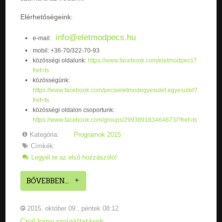
Elérhetőségeink:
info@eletmodpecs.hu
e-mail:
mobil: +36-70/322-70-93
közösségi oldalunk:
https://www.facebook.com/eletmodpecs?
fref=ts
közösségünk:
https://www.facebook.com/pecsieletmodegyesulet.egyesulet?
fref=ts
közösségi oldalon csoportunk:
https://www.facebook.com/groups/299389183464673/?fref=ts
Kategória:
Programok 2015
Címkék:
Legyél te az első hozzászóló!
BŐVEBBEN...
2015. október 09., péntek 08:12
Civil kapu szolgáltatások