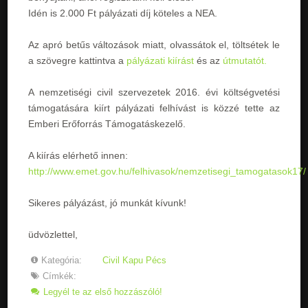
Idén is 2.000 Ft pályázati díj köteles a NEA.
Az apró betűs változások miatt, olvassátok el, töltsétek le
a szövegre kattintva a
pályázati kiírást
és az
útmutatót.
A nemzetiségi civil szervezetek 2016. évi költségvetési
támogatására kiírt pályázati felhívást is közzé tette az
Emberi Erőforrás Támogatáskezelő.
A kiírás elérhető innen:
http://www.emet.gov.hu/felhivasok/nemzetisegi_tamogatasok17/
Sikeres pályázást, jó munkát kívunk!
üdvözlettel,
Kategória:
Civil Kapu Pécs
Címkék:
Legyél te az első hozzászóló!