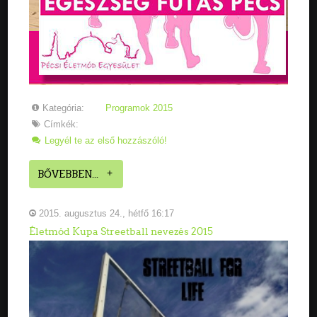
Kategória:
Programok 2015
Címkék:
Legyél te az első hozzászóló!
BŐVEBBEN...
2015. augusztus 24., hétfő 16:17
Életmód Kupa Streetball nevezés 2015