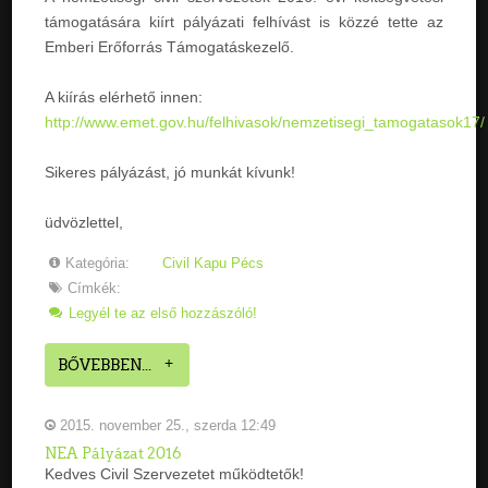
támogatására kiírt pályázati felhívást is közzé tette az
Emberi Erőforrás Támogatáskezelő.
A kiírás elérhető innen:
http://www.emet.gov.hu/felhivasok/nemzetisegi_tamogatasok17/
Sikeres pályázást, jó munkát kívunk!
üdvözlettel,
Kategória:
Civil Kapu Pécs
Címkék:
Legyél te az első hozzászóló!
BŐVEBBEN...
2015. november 25., szerda 12:49
NEA Pályázat 2016
Kedves Civil Szervezetet működtetők!