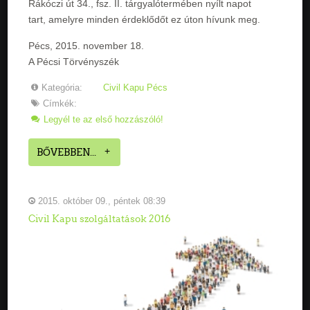
Rákóczi út 34., fsz. II. tárgyalótermében nyílt napot
tart, amelyre minden érdeklődőt ez úton hívunk meg.
Pécs, 2015. november 18.
A Pécsi Törvényszék
Kategória:
Civil Kapu Pécs
Címkék:
Legyél te az első hozzászóló!
BŐVEBBEN...
2015. október 09., péntek 08:39
Civil Kapu szolgáltatások 2016