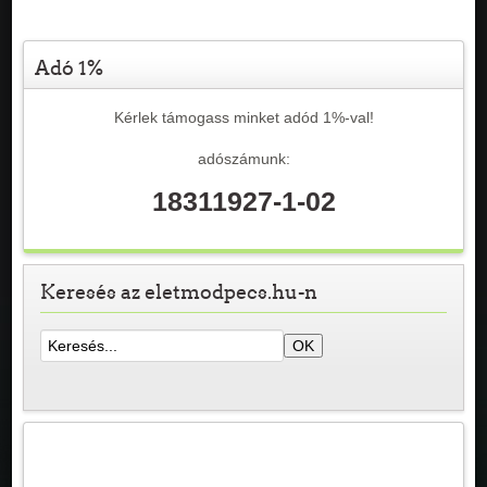
Adó 1%
Kérlek támogass minket adód 1%-val!
adószámunk:
18311927-1-02
Keresés az eletmodpecs.hu-n