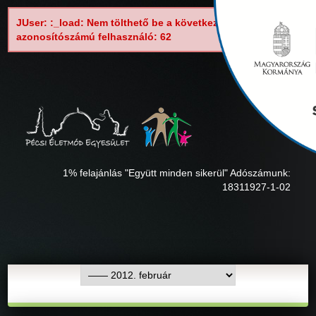
JUser: :_load: Nem tölthető be a következő
azonosítószámú felhasználó: 62
1% felajánlás "Együtt minden sikerül" Adószámunk:
18311927-1-02