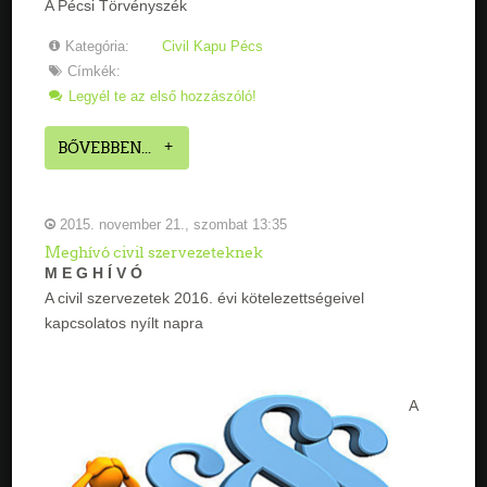
A Pécsi Törvényszék
Kategória:
Civil Kapu Pécs
Címkék:
Legyél te az első hozzászóló!
BŐVEBBEN...
2015. november 21., szombat 13:35
Meghívó civil szervezeteknek
M E G H Í V Ó
A civil szervezetek 2016. évi kötelezettségeivel
kapcsolatos nyílt napra
A