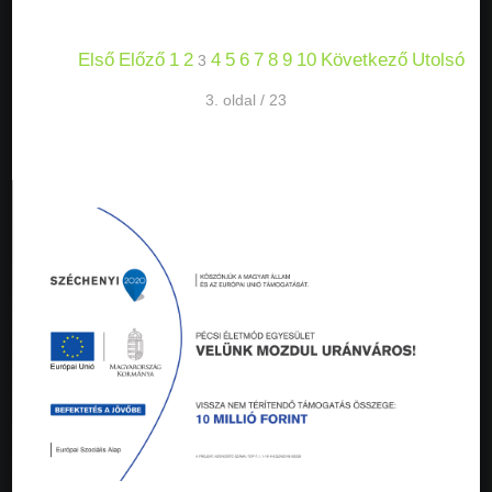
Első
Előző
1
2
4
5
6
7
8
9
10
Következő
Utolsó
3
3. oldal / 23