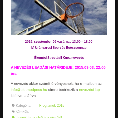
2015. szeptember 06 vasárnap 13:00 – 18:00
IV. Uránvárosi Sport és Egészségnap
Életmód Streetball Kupa nevezés
A NEVEZÉS LEADÁSI HATÁRIDEJE: 2015.09.03. 22:00
óra
A nevezés akkor számít érvényesnek, ha e-mailben az
info@eletmodpecs.hu
címre beérkezik a
nevezési lap
kitöltve, aláírva.
Kategória:
Programok 2015
Címkék:
Legyél te az első hozzászóló!