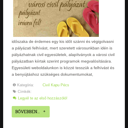
időszaka de érdemes egy kis időt szánni és végigolvasni
a pályázati felhívást, mert szeretett városunkban idén is
pályázhatnak civil egyesületek, alapítványok a városi civil
pályázatban kiírtak szerint programok megvalósítására.
Egyesületi weboldalunkon is közzé tesszük a felhívást és
a benyújtáshoz szükséges dokumentumokat,
Kategória:
Civil Kapu Pécs
Címkék:
Legyél te az első hozzászóló!
BŐVEBBEN...