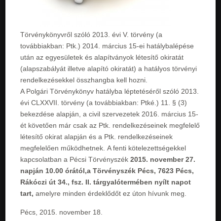
Törvénykönyvről szóló 2013. évi V. törvény (a
továbbiakban: Ptk.) 2014. március 15-ei hatálybalépése
után az egyesületek és alapítványok létesítő okiratát
(alapszabályát illetve alapító okiratát) a hatályos törvényi
rendelkezésekkel összhangba kell hozni.
A Polgári Törvénykönyv hatályba léptetéséről szóló 2013.
évi CLXXVII. törvény (a továbbiakban: Ptké.) 11. § (3)
bekezdése alapján, a civil szervezetek 2016. március 15-
ét követően már csak az Ptk. rendelkezéseinek megfelelő
létesítő okirat alapján és a Ptk. rendelkezéseinek
megfelelően működhetnek. A fenti kötelezettségekkel
kapcsolatban a Pécsi Törvényszék
2015. november 27.
napján 10.00 órától,a Törvényszék Pécs, 7623 Pécs,
Rákóczi út 34., fsz. II. tárgyalótermében nyílt napot
tart,
amelyre minden érdeklődőt ez úton hívunk meg.
Pécs, 2015. november 18.