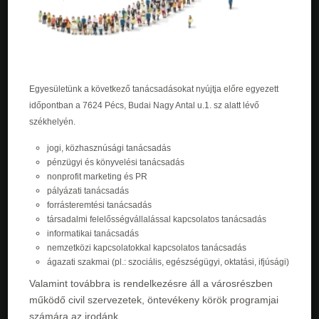
Egyesületünk a következő tanácsadásokat nyújtja előre egyezett
időpontban a 7624 Pécs, Budai Nagy Antal u.1. sz alatt lévő
székhelyén.
jogi, közhasznúsági tanácsadás
pénzügyi és könyvelési tanácsadás
nonprofit marketing és PR
pályázati tanácsadás
forrásteremtési tanácsadás
társadalmi felelősségvállalással kapcsolatos tanácsadás
informatikai tanácsadás
nemzetközi kapcsolatokkal kapcsolatos tanácsadás
ágazati szakmai (pl.: szociális, egészségügyi, oktatási, ifjúsági)
Valamint továbbra is rendelkezésre áll a városrészben
működő civil szervezetek, öntevékeny körök programjai
számára az irodánk.