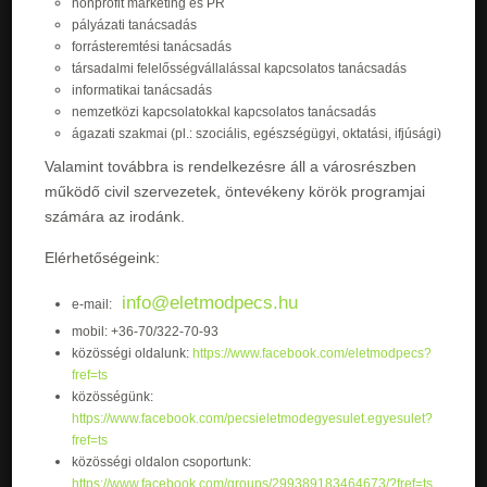
nonprofit marketing és PR
pályázati tanácsadás
forrásteremtési tanácsadás
társadalmi felelősségvállalással kapcsolatos tanácsadás
informatikai tanácsadás
nemzetközi kapcsolatokkal kapcsolatos tanácsadás
ágazati szakmai (pl.: szociális, egészségügyi, oktatási, ifjúsági)
Valamint továbbra is rendelkezésre áll a városrészben
működő civil szervezetek, öntevékeny körök programjai
számára az irodánk.
Elérhetőségeink:
info@eletmodpecs.hu
e-mail:
mobil: +36-70/322-70-93
közösségi oldalunk:
https://www.facebook.com/eletmodpecs?
fref=ts
közösségünk:
https://www.facebook.com/pecsieletmodegyesulet.egyesulet?
fref=ts
közösségi oldalon csoportunk:
https://www.facebook.com/groups/299389183464673/?fref=ts