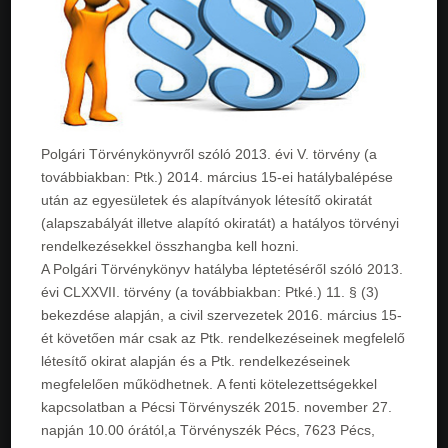
Polgári Törvénykönyvről szóló 2013. évi V. törvény (a
továbbiakban: Ptk.) 2014. március 15-ei hatálybalépése
után az egyesületek és alapítványok létesítő okiratát
(alapszabályát illetve alapító okiratát) a hatályos törvényi
rendelkezésekkel összhangba kell hozni.
A Polgári Törvénykönyv hatályba léptetéséről szóló 2013.
évi CLXXVII. törvény (a továbbiakban: Ptké.) 11. § (3)
bekezdése alapján, a civil szervezetek 2016. március 15-
ét követően már csak az Ptk. rendelkezéseinek megfelelő
létesítő okirat alapján és a Ptk. rendelkezéseinek
megfelelően működhetnek. A fenti kötelezettségekkel
kapcsolatban a Pécsi Törvényszék 2015. november 27.
napján 10.00 órától,a Törvényszék Pécs, 7623 Pécs,