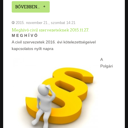
BŐVEBBEN...
2015. november 21., szombat 14:21
Meghívó civil szervezeteknek 2015.11.27.
M E G H Í V Ó
A civil szervezetek 2016. évi kötelezettségeivel
kapcsolatos nyílt napra
A
Polgári