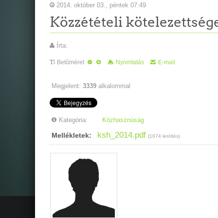
2014. október 03., péntek 07:49
Közzétételi kötelezettsé
Írta:
Betűméret
Nyomtatás
E-mail
Megjelent:
3339
alkalommal
Kategória:
Közhasznúság
ksh_2014.pdf
Mellékletek:
(1074 letöltés)