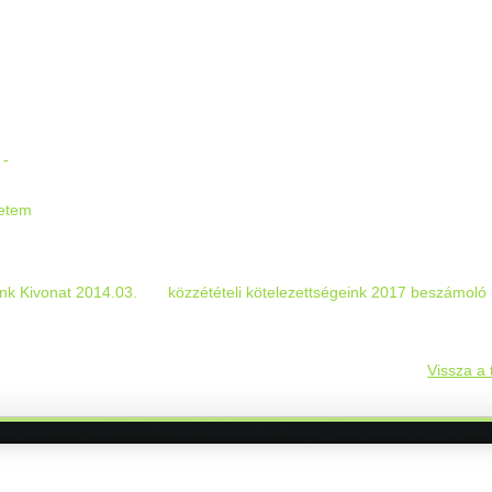
:
 -
etem
ink Kivonat 2014.03.
közzétételi kötelezettségeink 2017 beszámoló
Vissza a 