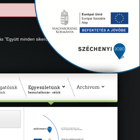
lás "Együtt minden sikerül" Adószámunk: 18311927-1-02
Archivum
gatóink
Egyesületünk
ink
bemutatkozás - célok