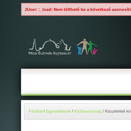
JUser: :_load: Nem tölthető be a következő azonosít
Főoldal
/
Egyesületünk
/
Közhasznúság
/
Közzétételi k