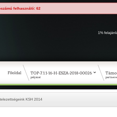
ószámú felhasználó: 62
1% felaján
Főoldal
TOP-7.1.1-16-H-ESZA-2018-00026
Támo
pályázat
partnere
ötelezettségeink KSH 2014