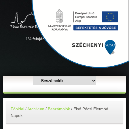
1% felajánlás "Együtt minden sikerül" Adószámunk:
18311927-1-02
Főoldal
/
Archivum
/
Beszámolók
/
Első Pécsi Életmód
Napok