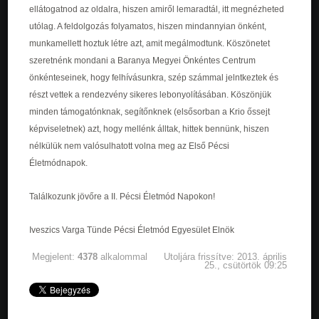
ellátogatnod az oldalra, hiszen amiről lemaradtál, itt megnézheted
utólag. A feldolgozás folyamatos, hiszen mindannyian önként,
munkamellett hoztuk létre azt, amit megálmodtunk. Köszönetet
szeretnénk mondani a Baranya Megyei Önkéntes Centrum
önkénteseinek, hogy felhívásunkra, szép számmal jelntkeztek és
részt vettek a rendezvény sikeres lebonyolításában. Köszönjük
minden támogatónknak, segítőnknek (elsősorban a Krio őssejt
képviseletnek) azt, hogy mellénk álltak, hittek bennünk, hiszen
nélkülük nem valósulhatott volna meg az Első Pécsi
Életmódnapok.
Találkozunk jövőre a II. Pécsi Életmód Napokon!
Iveszics Varga Tünde Pécsi Életmód Egyesület Elnök
Megjelent:
4378
alkalommal
Utoljára frissítve: 2013. április
25., csütörtök 09:25