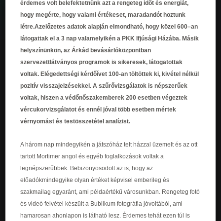
érdemes volt belefektetnünk azt a rengeteg időt és energiát,
hogy megérte, hogy valami értékeset, maradandót hoztunk
létre.Azelőzetes adatok alapján elmondható, hogy közel 600–an
látogattak el a 3 nap valamelyikén a PKK Ifjúsági Házába. Másik
helyszínünkön, az Árkád bevásárlóközpontban
szervezettlátványos programok is sikeresek, látogatottak
voltak. Elégedettségi kérdőívet 100-an töltöttek ki, kivétel nélkül
pozitív visszajelzésekkel. A szűrővizsgálatok is népszerűek
voltak, hiszen a védőnőszakemberek 200 esetben végeztek
vércukorvizsgálatot és ennél jóval több esetben mértek
vérnyomást és testösszetétel analízist.
A három nap mindegyikén a játszóház telt házzal üzemelt és az ott
tartott Mortimer angol és egyéb foglalkozások voltak a
legnépszerűbbek. Bebizonyosodott az is, hogy az
előadókmindegyike olyan értéket képvisel emberileg és
szakmailag egyaránt, ami példaértékű városunkban. Rengeteg fotó
és videó felvétel készült a Bublikum fotográfia jóvoltából, ami
hamarosan ahonlapon is látható lesz. Érdemes tehát ezen túl is