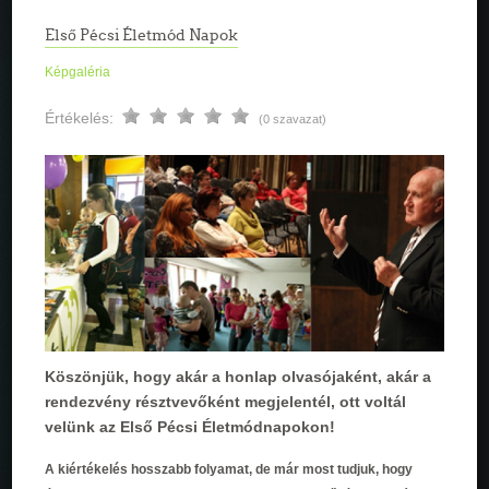
Első Pécsi Életmód Napok
Képgaléria
Értékelés:
(0 szavazat)
Köszönjük, hogy akár a honlap olvasójaként, akár a
rendezvény résztvevőként megjelentél, ott voltál
velünk az Első Pécsi Életmódnapokon!
A kiértékelés hosszabb folyamat, de már most tudjuk, hogy