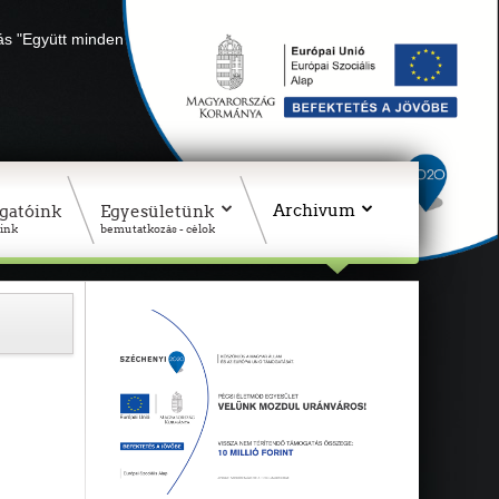
lás "Együtt minden sikerül" Adószámunk: 18311927-1-02
Archivum
gatóink
Egyesületünk
ink
bemutatkozás - célok