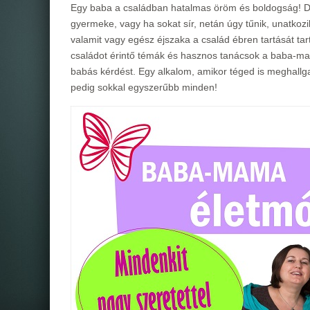
Egy baba a családban hatalmas öröm és boldogság! De 
gyermeke, vagy ha sokat sír, netán úgy tűnik, unatkozik
valamit vagy egész éjszaka a család ébren tartását t
családot érintő témák és hasznos tanácsok a baba-ma
babás kérdést. Egy alkalom, amikor téged is meghallg
pedig sokkal egyszerűbb minden!