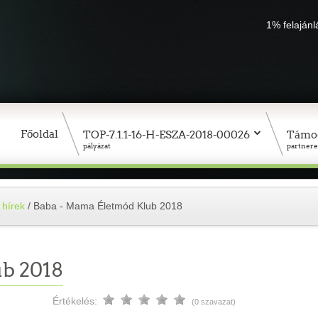
1% felaján
Főoldal
TOP-7.1.1-16-H-ESZA-2018-00026
Támo
pályázat
partnere
 hírek
/
Baba - Mama Életmód Klub 2018
b 2018
Értékelés:
(0 szavazat)