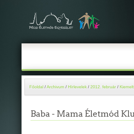
Főoldal
/
Archivum
/
Hírlevelek
/
2012. február
/
Kiemelt
Baba - Mama Életmód Klu