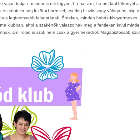
vajon tudja-e mindenki mit tegyen, ha baj van, ha például félrenyel a
 és képtelenség lekötni bármivel, esetleg hisztis vagy válogatós, alig e
artja a legfontosabb feladatának. Érdekes, minden babás-kisgyermekes
ma klubban, ahol a szakértők válaszolnak meg a fentieken kívül minde
atnak, ami rólad is szól, nem csak a gyermekedről. Magabiztosabb szü