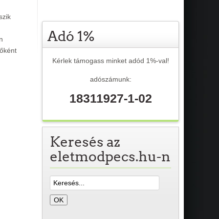
szik
Adó 1%
n
lőként
Kérlek támogass minket adód 1%-val!
adószámunk:
18311927-1-02
Keresés az
eletmodpecs.hu-n