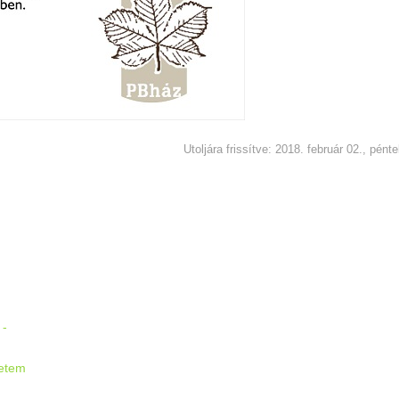
Utoljára frissítve: 2018. február 02., pént
:
 -
etem