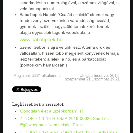
ismerkedést a numerológiával, a számok világával, s
vele önmagunkkal
BabaTippek Napok! "Család születik" címmel nagy
rendezvényt szervezünk a várandósság, család,
gyermek - szülő - nagyszülő témák köré. Ennek
alapja egyesületi tagunk weboldala, a
www.babatippek.hu
Szendi Gábor is újra velünk lesz. A téma örök és
változatlan, hiszen több megjelent könyvének témája
lesz terítéken: a lélek, a nő, és a párkapcsolat
(pontos cím hamarosan!)
Megjelent:
3384
alkalommal
Utoljára frissítve: 2013.
szeptember 21., szombat 19:21
Legfrissebbek a szerzőtől:
Gondtalan élet a „szépkorban” is!
4. TOP-7.1.1-16-H-ESZA-2018-00026 Sport és
Egészségnap- Nemzetiségi Piknik
3. TOP-7.1.1-16-H-ESZA-2018-00026 2.Kertváros -