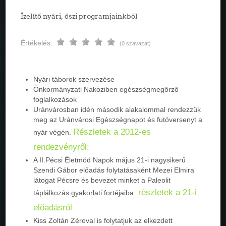
Ízelítő nyári, őszi programjainkból
Értékelés:
(0 szavazat)
Nyári táborok szervezése
Önkormányzati Nakoziben egészségmegőrző
foglalkozások
Uránvárosban idén második alakalommal rendezzük
meg az Uránvárosi Egészségnapot és futóversenyt a
Részletek a 2012-es
nyár végén.
rendezvényről:
A II.Pécsi Életmód Napok május 21-i nagysikerű
Szendi Gábor előadás folytatásaként Mezei Elmira
látogat Pécsre és bevezet minket a Paleolit
részletek a 21-i
táplálkozás gyakorlati fortéjaiba.
előadásról
Kiss Zoltán Zéroval is folytatjuk az elkezdett