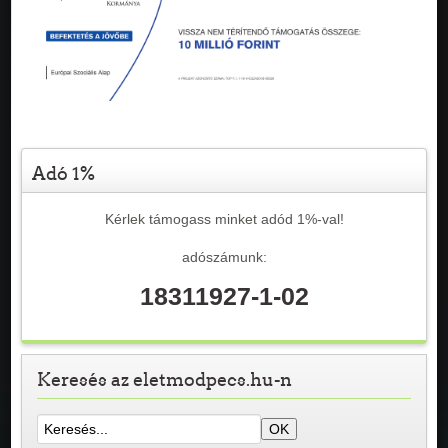
Adó 1%
Kérlek támogass minket adód 1%-val!
adószámunk:
18311927-1-02
Keresés az eletmodpecs.hu-n