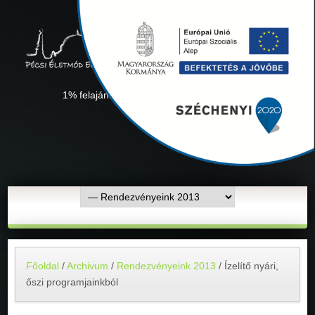
1% felajánlás "Együtt minden sikerül" Adószámunk:
18311927-1-02
Főoldal
/
Archivum
/
Rendezvényeink 2013
/
Ízelítő nyári,
őszi programjainkból